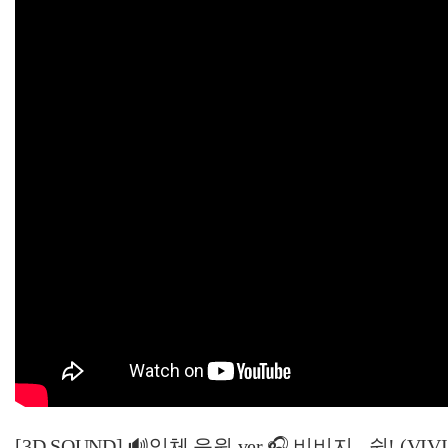
[3D SOUND] 🔊입체 음원 ver.🎧 비비지 - 쉿! (VIVIZ -