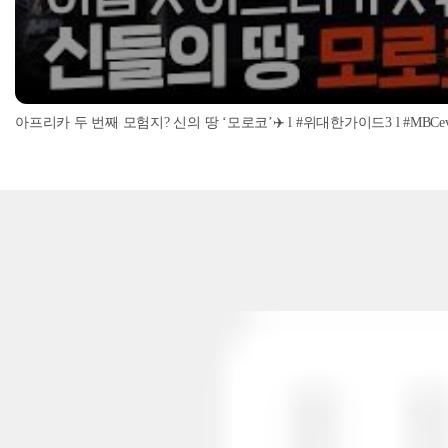
아프리카 두 번째 모험지? 신의 땅 ‘모로코’✈️ l #위대한가이드3 l #MBCevery