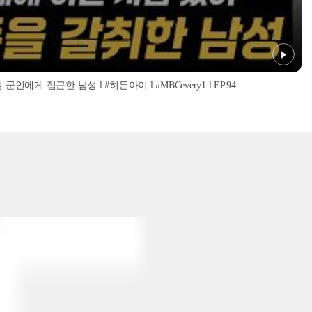
인에게 접근한 남성 l #히든아이 l #MBCevery1 l EP.94