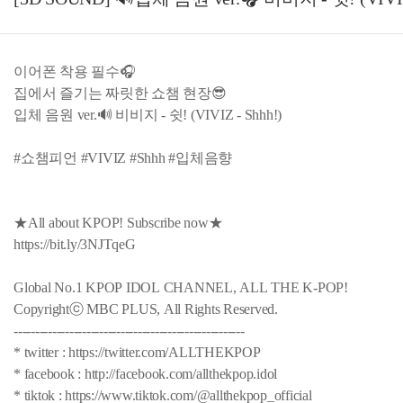
이어폰 착용 필수🎧
집에서 즐기는 짜릿한 쇼챔 현장😎
입체 음원 ver.🔊 비비지 - 쉿! (VIVIZ - Shhh!)
#쇼챔피언 #VIVIZ #Shhh #입체음향
★All about KPOP! Subscribe now★
https://bit.ly/3NJTqeG
Global No.1 KPOP IDOL CHANNEL, ALL THE K-POP!
Copyrightⓒ MBC PLUS, All Rights Reserved.
------------------------------------------------------
* twitter : https://twitter.com/ALLTHEKPOP
* facebook : http://facebook.com/allthekpop.idol
* tiktok : https://www.tiktok.com/@allthekpop_official