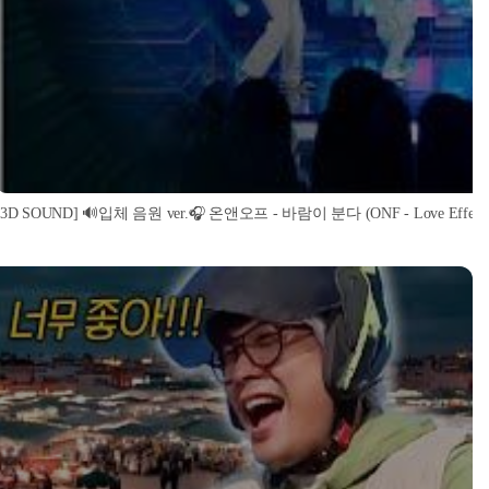
[3D SOUND] 🔊입체 음원 ver.🎧 온앤오프 - 바람이 분다 (ONF - Love Effect) (S