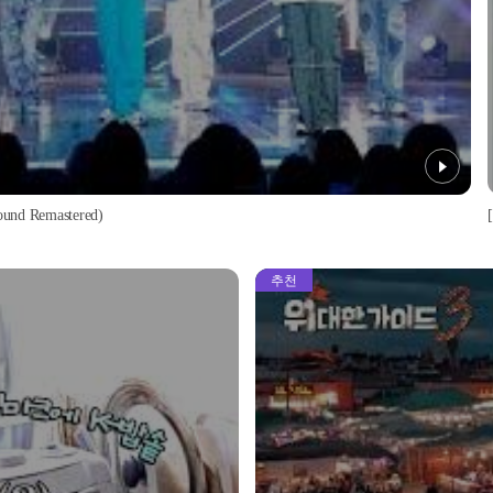
d Remastered)
추천