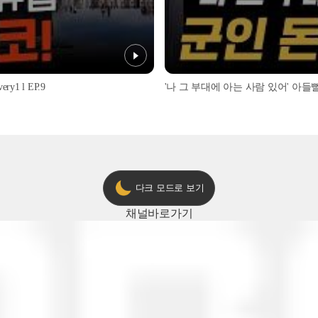
1 l EP.9
'나 그 부대에 아는 사람 있어' 아들뻘 군
다크 모드로 보기
채널
바로가기