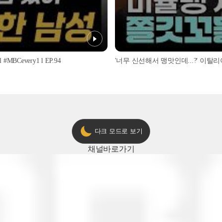
every1 l EP.94
다크 모드로 보기
채널
바로가기