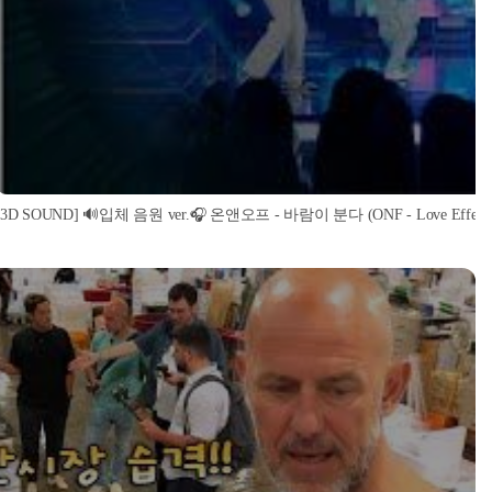
[3D SOUND] 🔊입체 음원 ver.🎧 온앤오프 - 바람이 분다 (ONF - Love Effect) (S