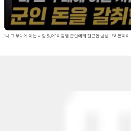
'나 그 부대에 아는 사람 있어' 아들뻘 군인에게 접근한 남성 l #히든아이 l #MBC