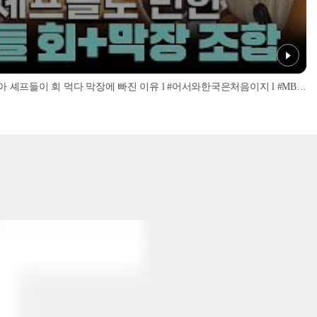
'너무 신선해서 맹맛인데...?' 이탈리아 셰프들이 회 먹다 막장에 빠진 이유 l #어서와한국은처음이지 l #MBCevery1 l EP.437