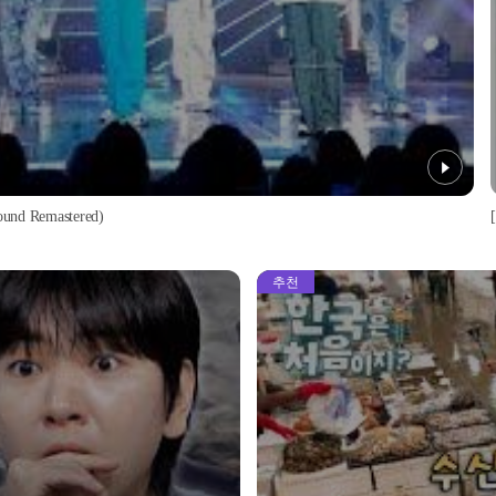
d Remastered)
추천