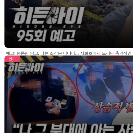
[예고] 몸통만 남고, 다른 조각은 어디에..? 시화호에서 드러난 충격적인
인기