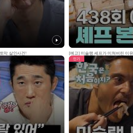
 토막 살인사건!
[예고] 미슐랭 셰프가 미쳐버린 이유
인기