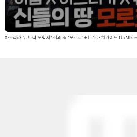
아프리카 두 번째 모험지? 신의 땅 ‘모로코’✈️ l #위대한가이드3 l #MBCevery