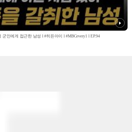
인에게 접근한 남성 l #히든아이 l #MBCevery1 l EP.94