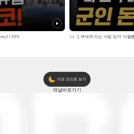
1 l EP.9
'나 그 부대에 아는 사람 있어' 아들뻘 군
다크 모드로 보기
채널
바로가기