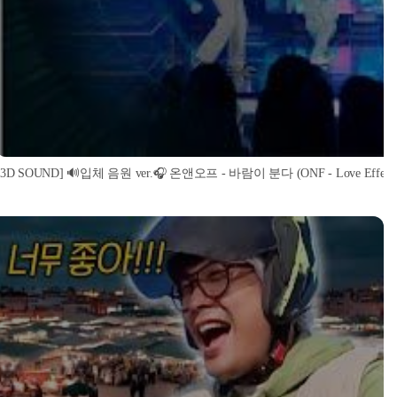
[3D SOUND] 🔊입체 음원 ver.🎧 온앤오프 - 바람이 분다 (ONF - Love Effect) (S