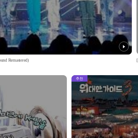
d Remastered)
추천