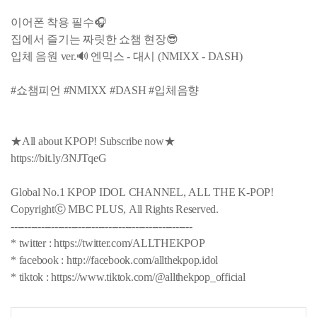
이어폰 착용 필수🎧
집에서 즐기는 짜릿한 쇼챔 현장😎
입체 음원 ver.🔊 엔믹스 - 대시 (NMIXX - DASH)
#쇼챔피언 #NMIXX #DASH #입체음향
★All about KPOP! Subscribe now★
https://bit.ly/3NJTqeG
Global No.1 KPOP IDOL CHANNEL, ALL THE K-POP!
Copyrightⓒ MBC PLUS, All Rights Reserved.
------------------------------------------------------
* twitter : https://twitter.com/ALLTHEKPOP
* facebook : http://facebook.com/allthekpop.idol
* tiktok : https://www.tiktok.com/@allthekpop_official