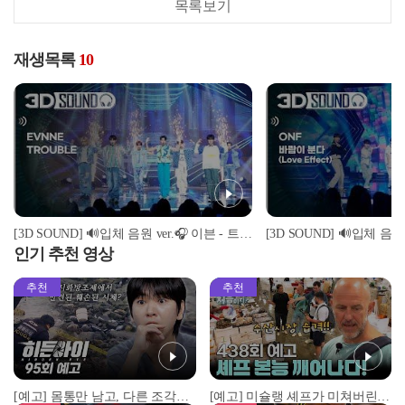
목록보기
재생목록
10
[3D SOUND] 🔊입체 음원 ver.🎧 이븐 - 트러블 (EVNNE - TROUBLE) (Sound Remastered)
인기 추천 영상
추천
추천
[예고] 몸통만 남고, 다른 조각은 어디에..? 시화호에서 드러난 충격적인 토막 살인사건!
[예고] 미슐랭 셰프가 미쳐버린 이유! 본능이 깨어난 사건은?