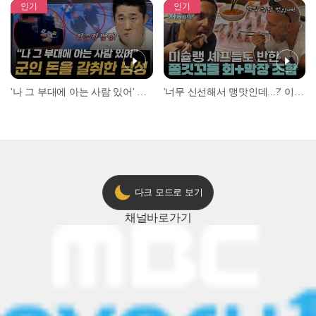
인기
인기
'나 그 부대에 아는 사람 있어' 아들뻘 군인에게 접근한 남성 l #히든아이 l #MBCevery1 l EP.94
'너무 신선해서 맹맛인데...?' 이탈리아 셰프들이 회 먹다 막장에 빠진 이유 l #어서와한국은처음이지 l #MBCevery1 l EP.437
다크 모드로 보기
채널
바로가기