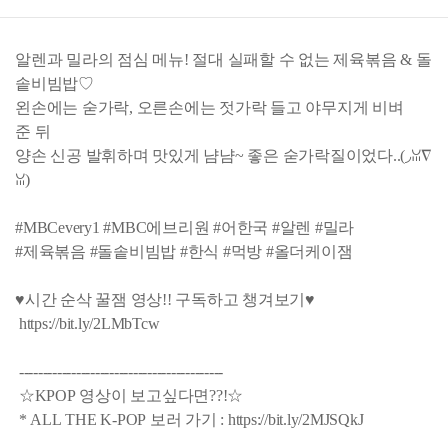
알렌과 밀라의 점심 메뉴! 절대 실패할 수 없는 제육볶음 & 돌
솥비빔밥♡
왼손에는 숟가락, 오른손에는 젓가락 들고 야무지게 비벼
준 뒤
양손 신공 발휘하며 맛있게 냠냠~ 좋은 숟가락질이었다..(◞ꈍ∇
ꈍ)
#MBCevery1 #MBC에브리원 #어한국 #알렌 #밀라
#제육볶음 #돌솥비빔밥 #한식 #먹방 #올더케이잼
♥시간 순삭 꿀잼 영상!! 구독하고 챙겨보기♥
https://bit.ly/2LMbTcw
-------------------------------------------
☆KPOP 영상이 보고싶다면??!☆
* ALL THE K-POP 보러 가기 : https://bit.ly/2MJSQkJ