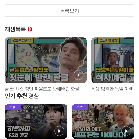
목록보기
재생목록
10
골든GU스 장인 파올로도 반해버린 한글의 매력♥ l #어서와정류장 l #어서와한국은처음이지 l #MBCevery1 l EP.151
인기 추천 영상
추천
추천