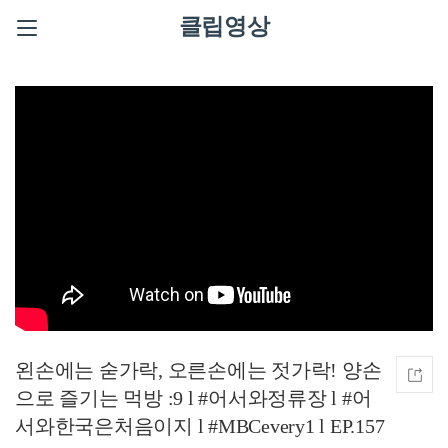
클립영상
왼손에는 숟가락, 오른손에는 젓가락! 양손
으로 즐기는 먹방 :9 l #어서와정류장 l #어
서와한국은처음이지 l #MBCevery1 l EP.157