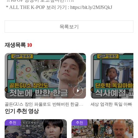
* ALL THE K-POP 보러 가기 : https://bit.ly/2MJSQkJ
목록보기
재생목록
10
골든GU스 장인 파올로도 반해버린 한글의 매력♥ l #어서와정류장 l #어서와한국은처음이지 l #MBCevery1 l EP.151
인기 추천 영상
추천
추천