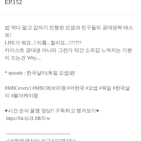
EP.152
밥 먹다 말고 갑자기 진행된 요셉과 친구들의 공대생력 테스
트!
LIFE가 뭐요..? 리튬...철이요...??????
카이스트 공대생 아니라 그런가 약간 소외감 느껴지는 기분
이 드는건 Why....
* episode : 한국살이(독일 요셉)편
#MBCevery1 #MBC에브리원 #어한국 #요셉 #독일 #한국살
이 #올더케이잼
♥시간 순삭 꿀잼 영상!! 구독하고 챙겨보기♥
https://bit.ly/2LMbTcw
-------------------------------------------
☆KPOP 영상이 보고싶다면??!☆