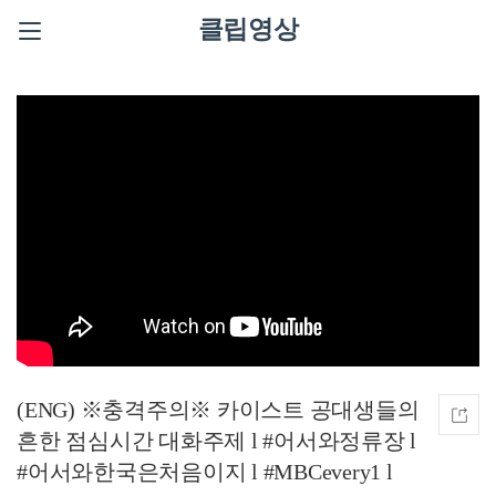
클립영상
(ENG) ※충격주의※ 카이스트 공대생들의
흔한 점심시간 대화주제 l #어서와정류장 l
#어서와한국은처음이지 l #MBCevery1 l