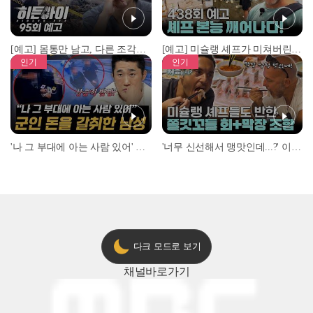
[예고] 몸통만 남고, 다른 조각은 어디에..? 시화호에서 드러난 충격적인 토막 살인사건!
[예고] 미슐랭 셰프가 미쳐버린 이유! 본능이 깨어난 사건은?
인기
인기
'나 그 부대에 아는 사람 있어' 아들뻘 군인에게 접근한 남성 l #히든아이 l #MBCevery1 l EP.94
'너무 신선해서 맹맛인데...?' 이탈리아 셰프들이 회 먹다 막장에 빠진 이유 l #어서와한국은처음이지 l #MBCevery1 l EP.437
다크 모드로 보기
채널
바로가기