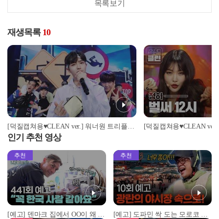
목록보기
재생목록
10
[덕질캡쳐용♥CLEAN ver.] 워너원 트리플포지션 - 캥거루 (Wanna One - Kangaroo)
인기 추천 영상
추천
추천
[예고] 덴마크 집에서 OO이 왜 나와...? 이상할 정도로 한국을 사랑하는 우리 형을 제보합니다!
[예고] 도파민 싹 도는 모로코 야시장 투어!