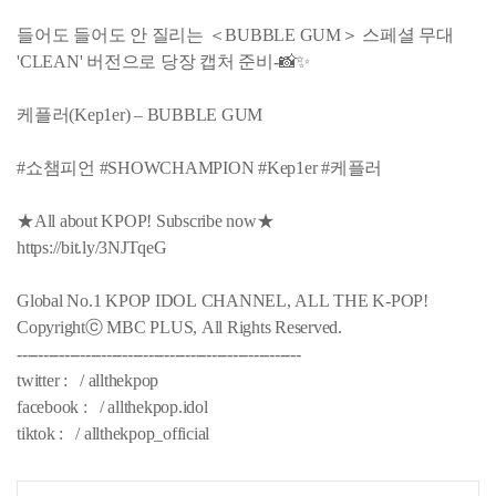
들어도 들어도 안 질리는 ＜BUBBLE GUM＞ 스페셜 무대
'CLEAN' 버전으로 당장 캡처 준비-📸✨
케플러(Kep1er) – BUBBLE GUM
#쇼챔피언 #SHOWCHAMPION #Kep1er #케플러
★All about KPOP! Subscribe now★
https://bit.ly/3NJTqeG
Global No.1 KPOP IDOL CHANNEL, ALL THE K-POP!
Copyrightⓒ MBC PLUS, All Rights Reserved.
------------------------------------------------------
twitter : / allthekpop
facebook : / allthekpop.idol
tiktok : / allthekpop_official