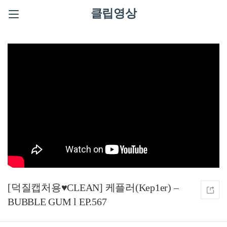
클립영상
[덕질캡처용♥CLEAN] 케플러(Kep1er) –
BUBBLE GUM l EP.567