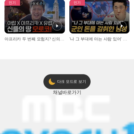
인기
인기
아프리카 두 번째 모험지? 신의 땅 ‘모로코’✈️ l #위대한가이드3 l #MBCevery1 l EP.9
'나 그 부대에 아는 사람 있어' 아들뻘 군인에게 접근한 남성 l #히든아이 l #MBCevery1 l EP.94
다크 모드로 보기
채널
바로가기