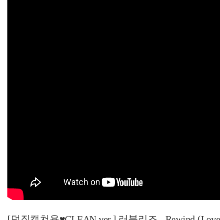
[덕질캡쳐용♥CLEAN ver.] 러블리즈 - Rewind (Lovely