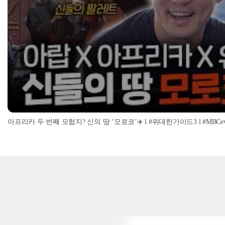
아프리카 두 번째 모험지? 신의 땅 ‘모로코’✈️ l #위대한가이드3 l #MBCevery