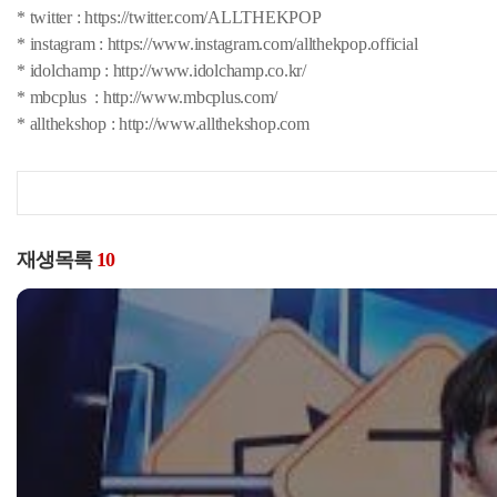
* twitter : https://twitter.com/ALLTHEKPOP
* instagram : https://www.instagram.com/allthekpop.official
* idolchamp : http://www.idolchamp.co.kr/
* mbcplus : http://www.mbcplus.com/
* allthekshop : http://www.allthekshop.com
재생목록
10