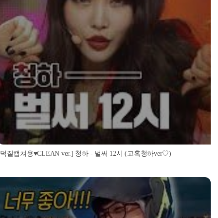
[덕질캡쳐용♥CLEAN ver.] 청하 - 벌써 12시 (고혹청하ver♡)