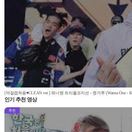
[덕질캡쳐용♥CLEAN ver.] 워너원 트리플포지션 - 캥거루 (Wanna One - Kan
인기 추천 영상
추천