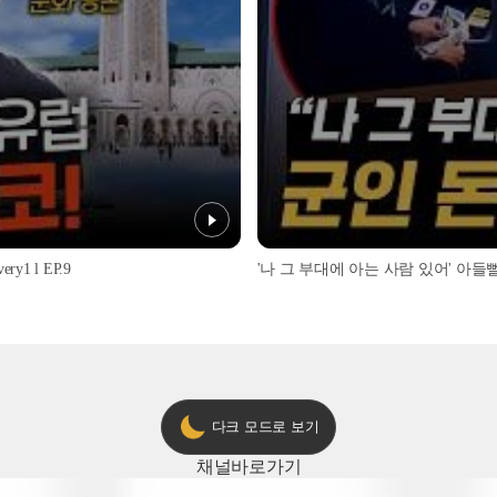
1 l EP.9
'나 그 부대에 아는 사람 있어' 아들뻘 군
다크 모드로 보기
채널
바로가기