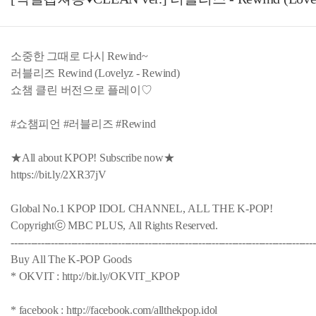
소중한 그때로 다시 Rewind~
러블리즈 Rewind (Lovelyz - Rewind)
쇼챔 클린 버전으로 플레이♡
#쇼챔피언 #러블리즈 #Rewind
★All about KPOP! Subscribe now★
https://bit.ly/2XR37jV
Global No.1 KPOP IDOL CHANNEL, ALL THE K-POP!
Copyrightⓒ MBC PLUS, All Rights Reserved.
-------------------------------------------------------------------------------------------
Buy All The K-POP Goods
* OKVIT : http://bit.ly/OKVIT_KPOP
* facebook : http://facebook.com/allthekpop.idol