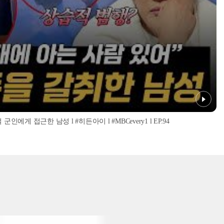
인에게 접근한 남성 l #히든아이 l #MBCevery1 l EP.94