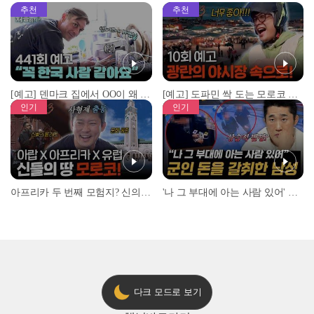
추천
추천
[예고] 덴마크 집에서 OO이 왜 나와...? 이상할 정도로 한국을 사랑하는 우리 형을 제보합니다!
[예고] 도파민 싹 도는 모로코 야시장 투어!
인기
인기
아프리카 두 번째 모험지? 신의 땅 ‘모로코’✈️ l #위대한가이드3 l #MBCevery1 l EP.9
'나 그 부대에 아는 사람 있어' 아들뻘 군인에게 접근한 남성 l #히든아이 l #MBCevery1 l EP.94
다크 모드로 보기