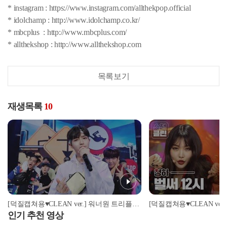
* instagram : https://www.instagram.com/allthekpop.official
* idolchamp : http://www.idolchamp.co.kr/
* mbcplus : http://www.mbcplus.com/
* allthekshop : http://www.allthekshop.com
목록보기
재생목록
10
[덕질캡쳐용♥CLEAN ver.] 워너원 트리플포지션 - 캥거루 (Wanna One - Kangaroo)
인기 추천 영상