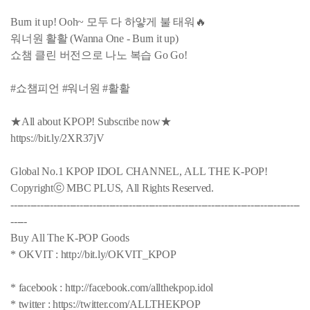
Burn it up! Ooh~ 모두 다 하얗게 불 태워🔥
워너원 활활 (Wanna One - Burn it up)
쇼챔 클린 버전으로 나노 복습 Go Go!
#쇼챔피언 #워너원 #활활
★All about KPOP! Subscribe now★
https://bit.ly/2XR37jV
Global No.1 KPOP IDOL CHANNEL, ALL THE K-POP!
Copyrightⓒ MBC PLUS, All Rights Reserved.
----------------------------------------------------------------------------------------
-----
Buy All The K-POP Goods
* OKVIT : http://bit.ly/OKVIT_KPOP
* facebook : http://facebook.com/allthekpop.idol
* twitter : https://twitter.com/ALLTHEKPOP