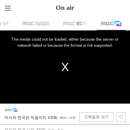
On air
This
is
a
The media could not be loaded, either because the server or
modal
window.
network failed or because the format is not supported.
고화질로 보기
어서와 한국은 처음이지 439회
08:55 ~ 22:45
전지적 참견 시점 409회
10:45 ~ 23:34