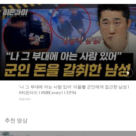
'나 그 부대에 아는 사람 있어' 아들뻘 군인에게 접근한 남성 l
#히든아이 l #MBCevery1 l EP.94
히든아이
추천 영상