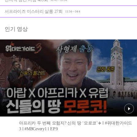
서프라이즈 미스터리 살롱 27회
11:34 ~ 04:4
인기 영상
아프리카 두 번째 모험지? 신의 땅 ‘모로코’✈️ l #위대한가이드
3 l #MBCevery1 l EP.9