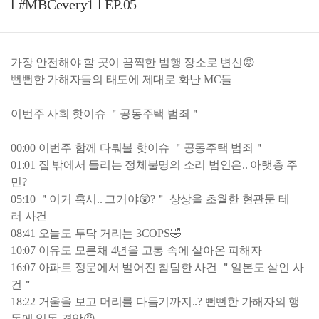
l #MBCevery1 l EP.05
가장 안전해야 할 곳이 끔찍한 범행 장소로 변신😡
뻔뻔한 가해자들의 태도에 제대로 화난 MC들
이번주 사회 핫이슈 ＂공동주택 범죄＂
00:00 이번주 함께 다뤄볼 핫이슈 ＂공동주택 범죄＂
01:01 집 밖에서 들리는 정체불명의 소리 범인은.. 아랫층 주
민?
05:10 ＂이거 혹시.. 그거야😲?＂ 상상을 초월한 현관문 테
러 사건
08:41 오늘도 투닥 거리는 3COPS🤣
10:07 이유도 모른채 4년을 고통 속에 살아온 피해자
16:07 아파트 정문에서 벌어진 참담한 사건 ＂일본도 살인 사
건＂
18:22 거울을 보고 머리를 다듬기까지..? 뻔뻔한 가해자의 행
동에 일동 경악😡