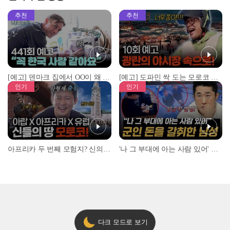
추천
추천
[예고] 덴마크 집에서 OO이 왜 나와...? 이상할 정도로 한국을 사랑하는 우리 형을 제보합니다!
[예고] 도파민 싹 도는 모로코 야시장 투어!
인기
인기
아프리카 두 번째 모험지? 신의 땅 ‘모로코’✈️ l #위대한가이드3 l #MBCevery1 l EP.9
'나 그 부대에 아는 사람 있어' 아들뻘 군인에게 접근한 남성 l #히든아이 l #MBCevery1 l EP.94
다크 모드로 보기