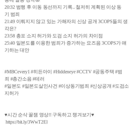
20:32 범행 후 이동 동선까지 기록.. 철저히 계획된 이상 동
기 범죄
21:49 이뤄지지 않고 있는 가해자의 신상 공개 3COPS들의 생
각은?
23:58 총포 소지 허가와 도검 소지 허가의 차이점
25:40 일본도를 이용한 범죄가 증가하는 요즈음 3COPS가 얘
기하는 대안
#MBCevery1 #히든아이 #Hiddeneye #CCTV #공동주택 #범
죄 #층간소음 #테러
#일본도 #일본도살인사건 #이상동기범죄 #신상공개 #도검소
지허가
♥시간 순삭 꿀잼 영상!! 구독하고 챙겨보기♥
https://bit.ly/3WwT2El