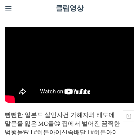
클립영상
뻔뻔한 일본도 살인사건 가해자의 태도에
말문을 잃은 MC들😡 집에서 벌어진 끔찍한
범행들🚨 l #히든아이신속배달 l #히든아이