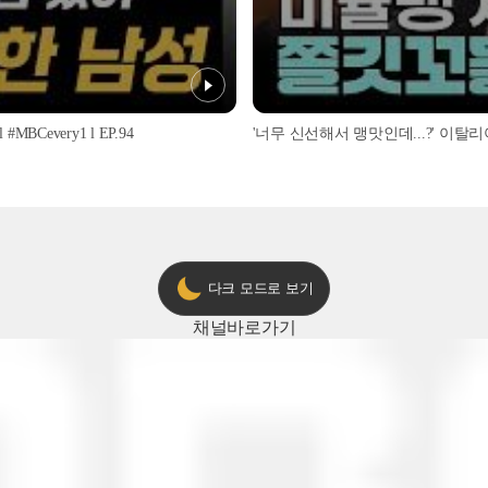
every1 l EP.94
다크 모드로 보기
채널
바로가기