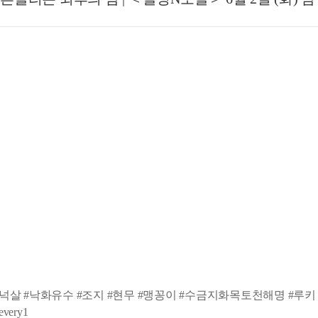
#넉살 #낙화유수 #조지 #현무 #맹꽁이 #수금지화목토천해명 #루키
ery1