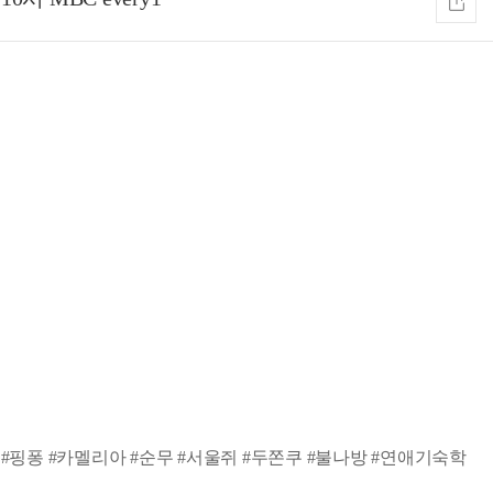
 #핑퐁 #카멜리아 #순무 #서울쥐 #두쫀쿠 #불나방 #연애기숙학