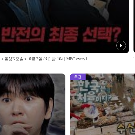
싱N모솔＞ 6월 2일 (화) 밤 10시 MBC every1
추천