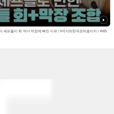
'너무 신선해서 맹맛인데...?' 이탈리아 셰프들이 회 먹다 막장에 빠진 이유 l #어서와한국은처음이지 l #MBCevery1 l EP.437