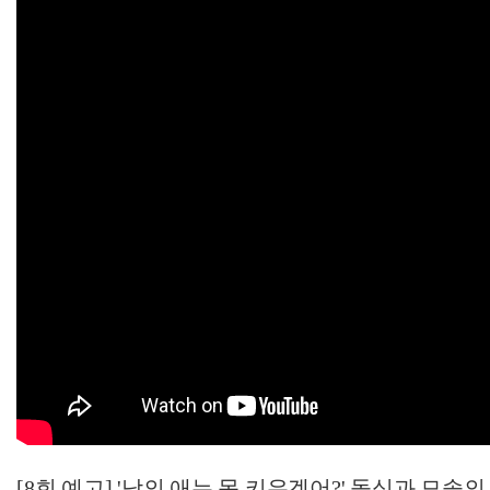
[8회 예고] '남의 애는 못 키우겠어?' 돌싱과 모솔의 흔