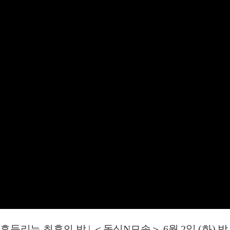
들리는 최후의 밤 | ＜돌싱N모솔＞ 6월 2일 (화) 밤 10