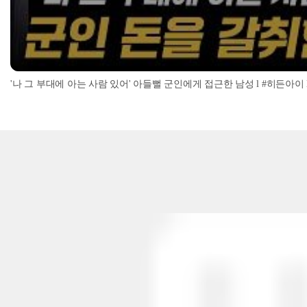
'나 그 부대에 아는 사람 있어' 아들뻘 군인에게 접근한 남성 l #히든아이 l #MBC