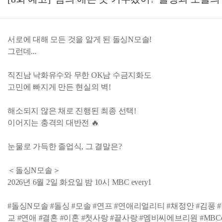
서로에 대해 모든 것을 알게 된 돌싱N모솔!
그런데...
직진남 낙화유수와 무한 OK남 수금지화도
고민에 빠지게 만든 현실의 벽!
해소되지 않은 채로 진행된 최종 선택!
이어지는 충격의 대반전 🔥
눈물로 가득한 졸업식, 그 결말은?
＜돌싱N모솔＞
2026년 6월 2일 화요일 밤 10시 MBC every1
#돌싱N모솔 #돌싱 #모솔 #연프 #연애리얼리티 #채정안 #김풍 
교 #연애 #결혼 #이혼 #첫사랑 #끝사랑 #엠비씨에브리원 #MBCev