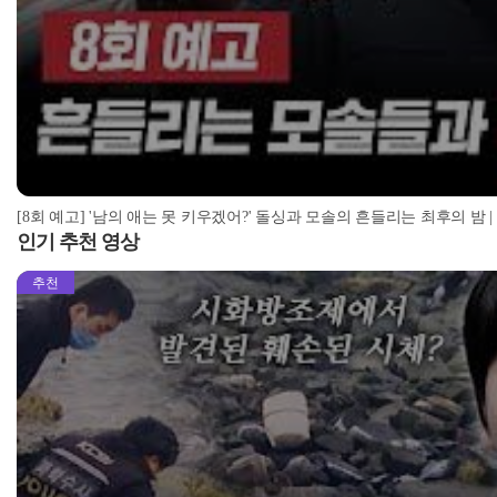
[8회 예고] '남의 애는 못 키우겠어?' 돌싱과 모솔의 흔들리는 최후의 밤 | ＜돌
인기 추천 영상
추천