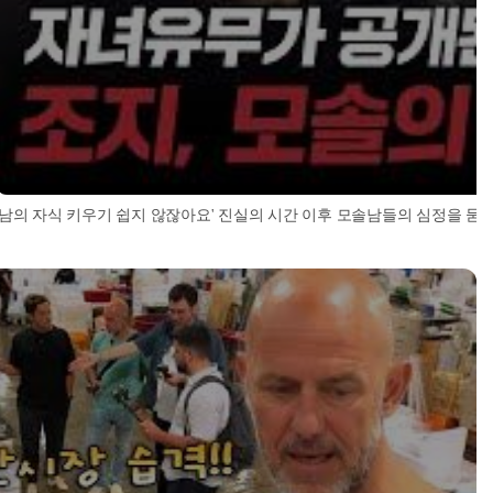
'남의 자식 키우기 쉽지 않잖아요' 진실의 시간 이후 모솔남들의 심정을 묻는 조지 l 