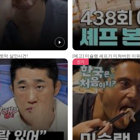
 토막 살인사건!
[예고] 미슐랭 셰프가 미쳐버린 이유
인기