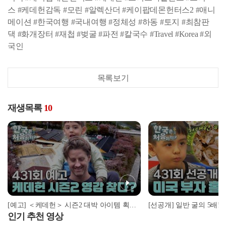
스 #케데헌감독 #모린 #알렉산더 #케이팝데몬헌터스2 #애니
메이션 #한국여행 #국내여행 #정체성 #하동 #토지 #최참판
댁 #화개장터 #재첩 #벚굴 #파전 #칼국수 #Travel #Korea #외
국인
목록보기
재생목록
10
[예고] ＜케데헌＞ 시즌2 대박 아이템 획득?! 하동에서 계속되는 크리스 가족의 정체성
인기 추천 영상