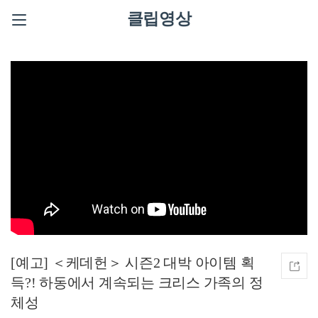
클립영상
[예고] ＜케데헌＞ 시즌2 대박 아이템 획
득?! 하동에서 계속되는 크리스 가족의 정
체성