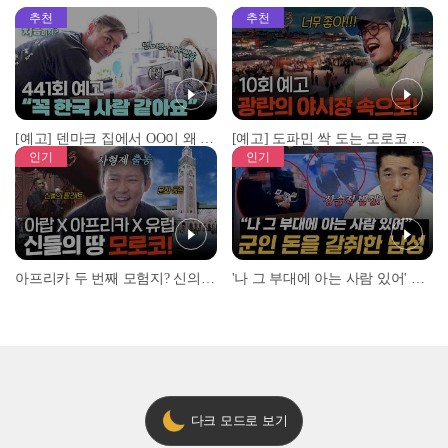
추천
추천
[예고] 덴마크 집에서 OO이 왜 나와...? 이상할 정도로 한국을 사랑하는 우리 형을 제보합니다!
[예고] 도파민 싹 도는 모로코 야시장 투어!
인기
인기
아프리카 두 번째 모험지? 신의 땅 ‘모로코’✈️ l #위대한가이드3 l #MBCevery1 l EP.9
'나 그 부대에 아는 사람 있어' 아들뻘 군인에게 접근한 남성 l #히든아이 l #MBCevery1 l EP.94
다크 모드로 보기