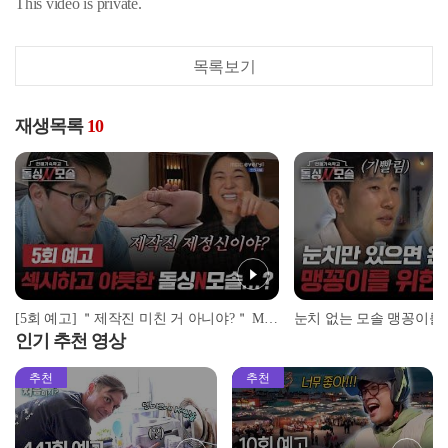
This video is private.
목록보기
재생목록
10
[5회 예고] ＂제작진 미친 거 아니야?＂ MC 넉살이 극대노한 레전드 수업 | ＜돌싱N모솔＞ 5월 12일 (화) 밤 10시 MBC every1
인기 추천 영상
추천
추천