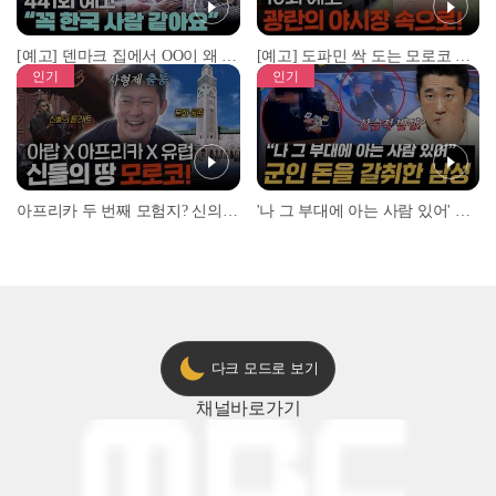
[예고] 덴마크 집에서 OO이 왜 나와...? 이상할 정도로 한국을 사랑하는 우리 형을 제보합니다!
[예고] 도파민 싹 도는 모로코 야시장 투어!
인기
인기
아프리카 두 번째 모험지? 신의 땅 ‘모로코’✈️ l #위대한가이드3 l #MBCevery1 l EP.9
'나 그 부대에 아는 사람 있어' 아들뻘 군인에게 접근한 남성 l #히든아이 l #MBCevery1 l EP.94
다크 모드로 보기
채널
바로가기