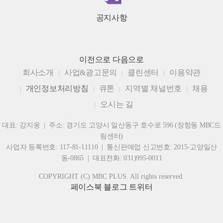
공지사항
이전으로
다음으로
회사소개
사업&광고문의
클린센터
이용약관
개인정보처리방침
큐톤
지역별 채널번호
채용
오시는 길
대표: 강지웅 | 주소: 경기도 고양시 일산동구 호수로 596 (장항동 MBC드
림센터)
사업자 등록번호: 117-81-11110 | 통신판매업 신고번호: 2015-고양일산
동-0865 | 대표전화: 031)995-0011
COPYRIGHT (C) MBC PLUS. All rights reserved.
페이스북
블로그
트위터