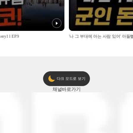
1 l EP.9
'나 그 부대에 아는 사람 있어' 아들뻘 군
다크 모드로 보기
채널
바로가기