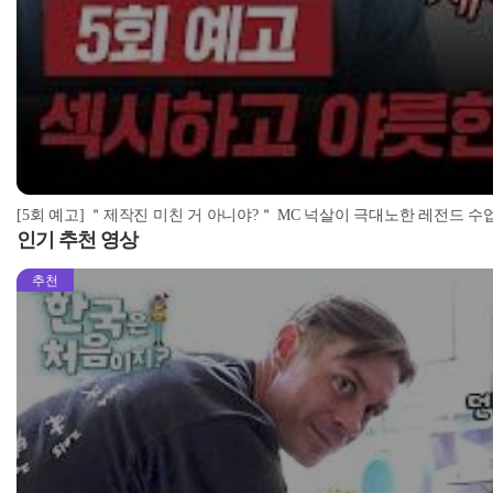
[5회 예고] ＂제작진 미친 거 아니야?＂ MC 넉살이 극대노한 레전드 수업 | ＜
인기 추천 영상
추천