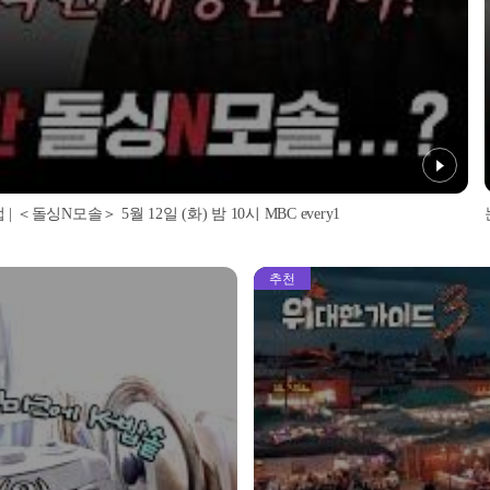
돌싱N모솔＞ 5월 12일 (화) 밤 10시 MBC every1
추천