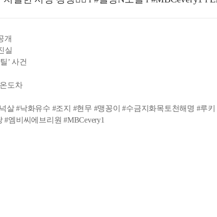
대공개
 진실
틸’ 사건
 온도차
#넉살 #낙화유수 #조지 #현무 #맹꽁이 #수금지화목토천해명 #루키
 #엠비씨에브리원 #MBCevery1