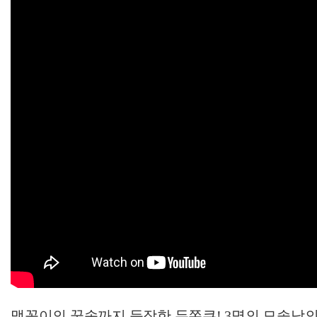
맹꽁이의 꿈속까지 등장한 두쫀쿠! 3명의 모솔남의 치열한 사랑