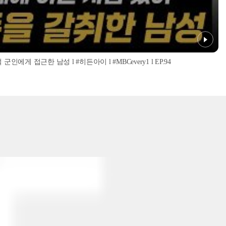
인에게 접근한 남성 l #히든아이 l #MBCevery1 l EP.94