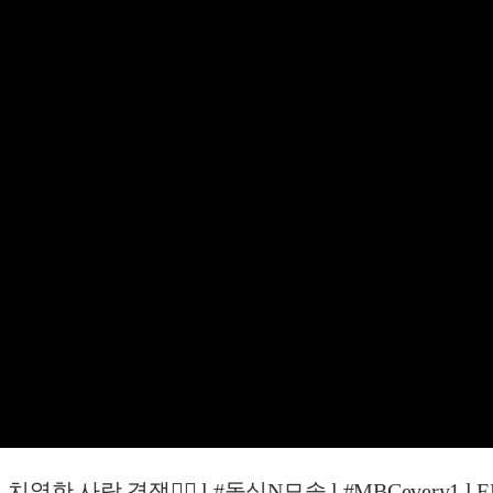
 경쟁❤️‍🔥 l #돌싱N모솔 l #MBCevery1 l EP