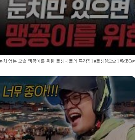
눈치 없는 모솔 맹꽁이를 위한 돌싱녀들의 특강?! l #돌싱N모솔 l #MBCevery1 l