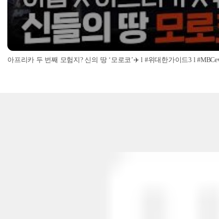
아프리카 두 번째 모험지? 신의 땅 ‘모로코’✈️ l #위대한가이드3 l #MBCevery