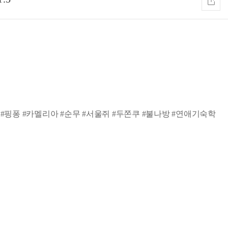
 #핑퐁 #카멜리아 #순무 #서울쥐 #두쫀쿠 #불나방 #연애기숙학