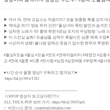
▶ 어서 와, 연애 교습소는 처음이지? 모솔 맞춤형 특별 강의 
▶ 역대급 위기! 방송 하차 선언? 돌싱녀의 폭탄 발언과 숨겨진
▶ 상처엔 노래가 약! 흥에 취한 0표남 조지의 우당탕탕 ‘노래 스
▶ 이 스킨십 실화? 모솔남들 심박수 폭발시킨 심쿵 체육 수업♥
▶ 시선마저 냉랭! 불나방 앞에선 웃음기 압수한 현무의 투명한
#돌싱N모솔 #돌싱 #모솔 #연프 #연애리얼리티 #채정안 #김풍 
교 #연애 #결혼 #이혼 #첫사랑 #심장 #심장박동 #부정맥 #끝사랑
♥시간 순삭 꿀잼 영상!! 구독하고 챙겨보기♥
https://bit.ly/3WwT2El
--------------------------------------------------------------
☆KPOP 영상이 보고싶다면??!☆
ALL THE K-POP 보러 가기 : https://bit.ly/3NJTqeG
✅ 비즈니스 문의 : youtube@mbcplus.com