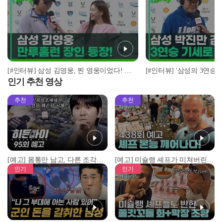
[#인터뷰] 삼성 김영웅, 찐 영웅이었다! 통산 두 번째 만루홈런 폭발 I #베이스볼투나잇 2025.03.25
인기 추천 영상
추천
추천
[예고] 몸통만 남고, 다른 조각은 어디에..? 시화호에서 드러난 충격적인 토막 살인사건!
[예고] 미슐랭 셰프가 미쳐버린 이유! 본능이 깨어난 사건은?
인기
인기