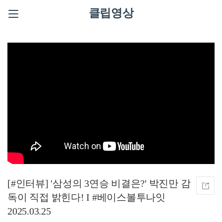
클립영상
[#인터뷰] '삼성의 3연승 비결은?' 박진만 감
독이 직접 밝힌다! I #베이스볼투나잇
2025.03.25