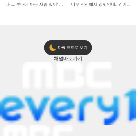
'나 그 부대에 아는 사람 있어' 아들뻘 군인에게 접근한 남성 l #히든아이 l #MBCevery1 l EP.94
'너무 신선해서 맹맛인데...?' 이탈리아 셰프들이 회 먹다 막장에 빠진 이유 l #어서와한국은처음이지 l #MBCevery1 l EP.437
다크 모드로 보기
채널
바로가기