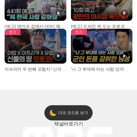
[예고] 덴마크 집에서 OO이 왜 나와...? 이상할 정도로 한국을 사랑하는 우리 형을 제보합니다!
[예고] 도파민 싹 도는 모로코 야시장 투어!
인기
인기
아프리카 두 번째 모험지? 신의 땅 ‘모로코’✈️ l #위대한가이드3 l #MBCevery1 l EP.9
'나 그 부대에 아는 사람 있어' 아들뻘 군인에게 접근한 남성 l #히든아이 l #MBCevery1 l EP.94
다크 모드로 보기
채널
바로가기