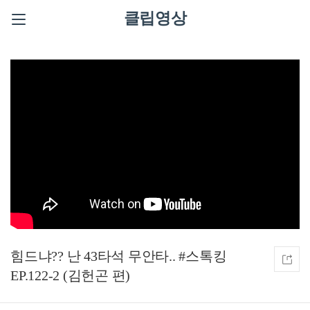
클립영상
힘드냐?? 난 43타석 무안타.. #스톡킹
EP.122-2 (김헌곤 편)