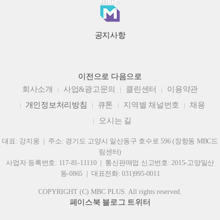
공지사항
이전으로
다음으로
회사소개
사업&광고문의
클린센터
이용약관
개인정보처리방침
큐톤
지역별 채널번호
채용
오시는 길
대표: 강지웅 | 주소: 경기도 고양시 일산동구 호수로 596 (장항동 MBC드
림센터)
사업자 등록번호: 117-81-11110 | 통신판매업 신고번호: 2015-고양일산
동-0865 | 대표전화: 031)995-0011
COPYRIGHT (C) MBC PLUS. All rights reserved.
페이스북
블로그
트위터