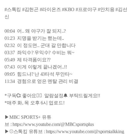
#스톡킹 #김헌곤 #라이온즈 #KBO #프로야구 #안치용 #김선
신
00:04 어.. 왜 야구가 잘 되지..?
01:23 지명을 받기는 했는데..
02:32 이 정도면.. 군대 갈 만합니다
03:37 좌익수? 우익수? 수비는 뭐~
05:49 제 타격폼이요??
07:43 이게 이렇게 끝나겠어..!!
09:05 힘드냐? 난 43타석 무안타~
11:34 경험으로 얻은 멘탈 관리 비결
*구독💞 좋아요👍🏻 알람설정🔔 부탁드릴게요!!
*매주 화, 목 오후 6시 업로드!
▶MBC SPORTS+ 유튜
브 : https://www.youtube.com/@MBCsportsplus
▶⚾스톡킹 유튜브 : https://www.youtube.com/@sportstalkking