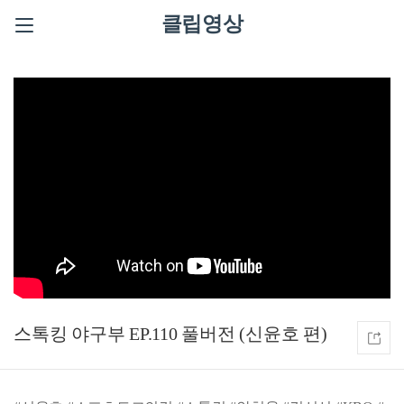
클립영상
스톡킹 야구부 EP.110 풀버전 (신윤호 편)