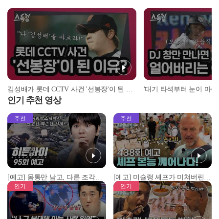
김성배가 롯데 CCTV 사건 '선봉장'이 된 이유? | #스톡킹 EP.12-4
인기 추천 영상
추천
추천
[예고] 몸통만 남고, 다른 조각은 어디에..? 시화호에서 드러난 충격적인 토막 살인사건!
[예고] 미슐랭 셰프가 미쳐버린 이유! 본능이 깨어난 사건은?
인기
인기