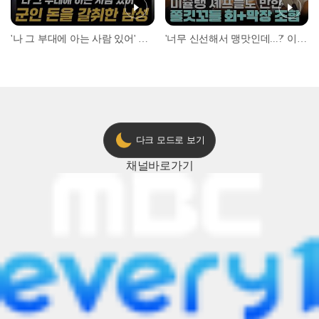
'나 그 부대에 아는 사람 있어' 아들뻘 군인에게 접근한 남성 l #히든아이 l #MBCevery1 l EP.94
'너무 신선해서 맹맛인데...?' 이탈리아 셰프들이 회 먹다 막장에 빠진 이유 l #어서와한국은처음이지 l #MBCevery1 l EP.437
다크 모드로 보기
채널
바로가기