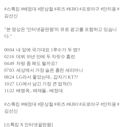
#스톡킹 #배정대 #문상철 #위즈 #KBO #프로야구 #안치용 #
김선신
"본 영상은 '인터넷끝판왕'의 유료 광고를 포함하고 있습니
다."
00:04 내 앞에 국가대표 1루수가 두 명!!
02:16 데뷔 10년 만에 두 자릿수 홈런
04:49 자랑 좀 해도 될까요?
07:03 세상에서 가장 슬픈 홈런 세리머니
08:24 LG라서 좋았는데.. 갑자기 KT??
10:27 LG에서 남긴 가장 큰 업적(?)
11:22 배병옥.. 배재율.. 배정대
#스톡킹 #배정대 #문상철 #위즈 #KBO #프로야구 #안치용 #
김선신
[스톡킹 X 인터넷끝판왕]