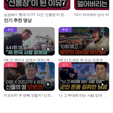
김성배가 롯데 CCTV 사건 '선봉장'이 된 이유? | #스톡킹 EP.12-4
인기 추천 영상
추천
추천
[예고] 덴마크 집에서 OO이 왜 나와...? 이상할 정도로 한국을 사랑하는 우리 형을 제보합니다!
[예고] 도파민 싹 도는 모로코 야시장 투어!
인기
인기
아프리카 두 번째 모험지? 신의 땅 ‘모로코’✈️ l #위대한가이드3 l #MBCevery1 l EP.9
'나 그 부대에 아는 사람 있어' 아들뻘 군인에게 접근한 남성 l #히든아이 l #MBCevery1 l EP.94