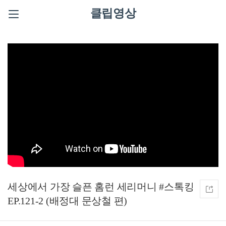
클립영상
세상에서 가장 슬픈 홈런 세리머니 #스톡킹
EP.121-2 (배정대 문상철 편)