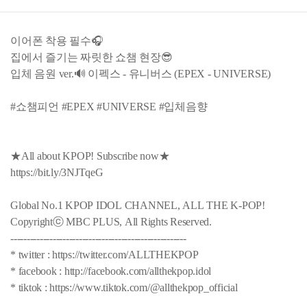
이어폰 착용 필수🎧
집에서 즐기는 짜릿한 쇼챔 현장😎
입체 음원 ver.🔊 이펙스 - 유니버스 (EPEX - UNIVERSE)
#쇼챔피언 #EPEX #UNIVERSE #입체음향
★All about KPOP! Subscribe now★
https://bit.ly/3NJTqeG
Global No.1 KPOP IDOL CHANNEL, ALL THE K-POP!
Copyrightⓒ MBC PLUS, All Rights Reserved.
------------------------------------------------------
* twitter : https://twitter.com/ALLTHEKPOP
* facebook : http://facebook.com/allthekpop.idol
* tiktok : https://www.tiktok.com/@allthekpop_official