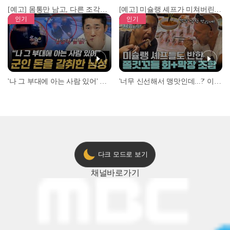
[예고] 몸통만 남고, 다른 조각은 어디에..? 시화호에서 드러난 충격적인 토막 살인사건!
[예고] 미슐랭 셰프가 미쳐버린 이유! 본능이 깨어난 사건은?
인기
인기
'나 그 부대에 아는 사람 있어' 아들뻘 군인에게 접근한 남성 l #히든아이 l #MBCevery1 l EP.94
'너무 신선해서 맹맛인데...?' 이탈리아 셰프들이 회 먹다 막장에 빠진 이유 l #어서와한국은처음이지 l #MBCevery1 l EP.437
다크 모드로 보기
채널
바로가기