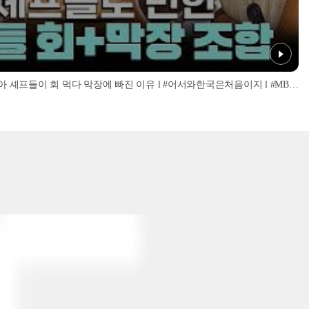
'너무 신선해서 맹맛인데...?' 이탈리아 셰프들이 회 먹다 막장에 빠진 이유 l #어서와한국은처음이지 l #MBCevery1 l EP.437