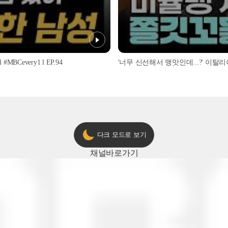
every1 l EP.94
다크 모드로 보기
채널
바로가기