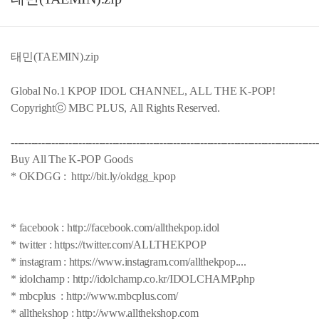
태민(TAEMIN).zip
Global No.1 KPOP IDOL CHANNEL, ALL THE K-POP!
Copyrightⓒ MBC PLUS, All Rights Reserved.
-------------------------------------------------------------------------------------------
Buy All The K-POP Goods
* OKDGG : http://bit.ly/okdgg_kpop
* facebook : http://facebook.com/allthekpop.idol
* twitter : https://twitter.com/ALLTHEKPOP
* instagram : https://www.instagram.com/allthekpop....
* idolchamp : http://idolchamp.co.kr/IDOLCHAMP.php
* mbcplus : http://www.mbcplus.com/
* allthekshop : http://www.allthekshop.com