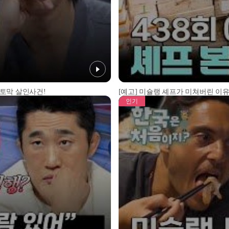
 토막 살인사건!
[예고] 미슐랭 셰프가 미쳐버린 이유
인기