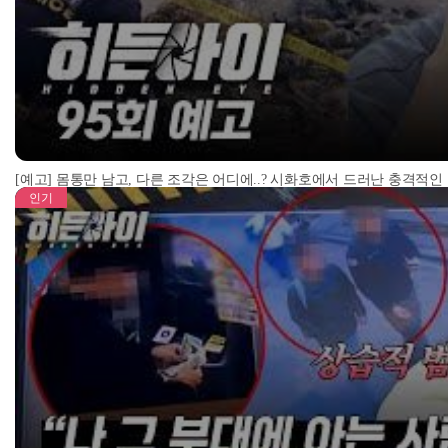
[예고] 몸통만 남고, 다른 조각은 어디에..? 시화호에서 드러난 충격적인
인기