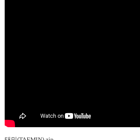
태민(TAEMIN).zip