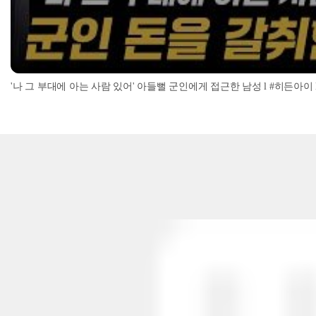
'나 그 부대에 아는 사람 있어' 아들뻘 군인에게 접근한 남성 l #히든아이 l #MBC