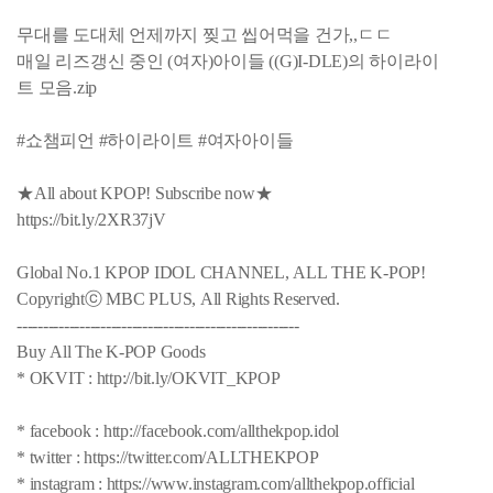
무대를 도대체 언제까지 찢고 씹어먹을 건가,,ㄷㄷ
매일 리즈갱신 중인 (여자)아이들 ((G)I-DLE)의 하이라이
트 모음.zip
#쇼챔피언 #하이라이트 #여자아이들
★All about KPOP! Subscribe now★
https://bit.ly/2XR37jV
Global No.1 KPOP IDOL CHANNEL, ALL THE K-POP!
Copyrightⓒ MBC PLUS, All Rights Reserved.
------------------------------------------------------
Buy All The K-POP Goods
* OKVIT : http://bit.ly/OKVIT_KPOP
* facebook : http://facebook.com/allthekpop.idol
* twitter : https://twitter.com/ALLTHEKPOP
* instagram : https://www.instagram.com/allthekpop.official