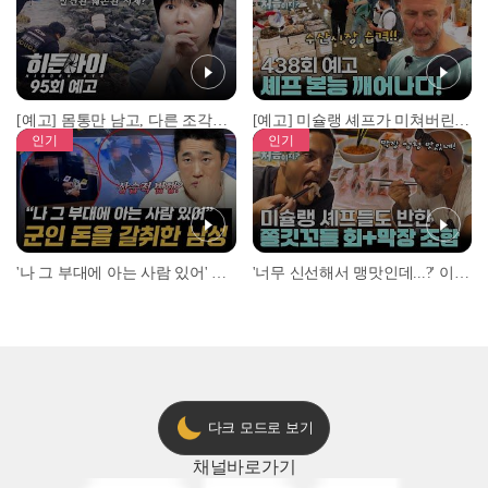
[예고] 몸통만 남고, 다른 조각은 어디에..? 시화호에서 드러난 충격적인 토막 살인사건!
[예고] 미슐랭 셰프가 미쳐버린 이유! 본능이 깨어난 사건은?
인기
인기
'나 그 부대에 아는 사람 있어' 아들뻘 군인에게 접근한 남성 l #히든아이 l #MBCevery1 l EP.94
'너무 신선해서 맹맛인데...?' 이탈리아 셰프들이 회 먹다 막장에 빠진 이유 l #어서와한국은처음이지 l #MBCevery1 l EP.437
다크 모드로 보기
채널
바로가기