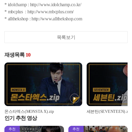
* idolchamp : http://www.idolchamp.co.kr/
* mbcplus : http://www.mbcplus.com/
* allthekshop : http://www.allthekshop.com
목록보기
재생목록
10
몬스타엑스(MONSTA X).zip
세븐틴(SEVENTEEN).zip
인기 추천 영상
추천
추천