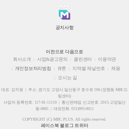
공지사항
이전으로
다음으로
회사소개
사업&광고문의
클린센터
이용약관
개인정보처리방침
큐톤
지역별 채널번호
채용
오시는 길
대표: 강지웅 | 주소: 경기도 고양시 일산동구 호수로 596 (장항동 MBC드
림센터)
사업자 등록번호: 117-81-11110 | 통신판매업 신고번호: 2015-고양일산
동-0865 | 대표전화: 031)995-0011
COPYRIGHT (C) MBC PLUS. All rights reserved.
페이스북
블로그
트위터