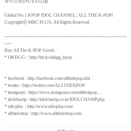
뉴이스트(NU'EST).zip
Global No.1 KPOP IDOL CHANNEL, ALL THE K-POP!
Copyrightⓒ MBC PLUS, All Rights Reserved.
----------------------------------------------------------------------------------------
-----
Buy All The K-POP Goods
* OKDGG : http://bit.ly/okdgg_kpop
* facebook : http://facebook.com/allthekpop.idol
* twitter : https://twitter.com/ALLTHEKPOP
* instagram : https://www.instagram.com/allthekpop....
* idolchamp : http://idolchamp.co.kr/IDOLCHAMP.php
* mbcplus : http://www.mbcplus.com/
* allthekshop : http://www.allthekshop.com