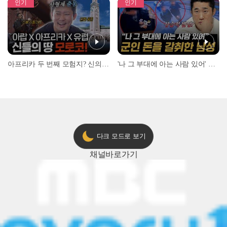
인기
인기
아프리카 두 번째 모험지? 신의 땅 ‘모로코’✈️ l #위대한가이드3 l #MBCevery1 l EP.9
'나 그 부대에 아는 사람 있어' 아들뻘 군인에게 접근한 남성 l #히든아이 l #MBCevery1 l EP.94
다크 모드로 보기
채널
바로가기