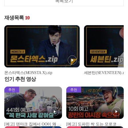
목록보기
재생목록
10
몬스타엑스(MONSTA X).zip
세븐틴(SEVENTEEN).zip
인기 추천 영상
추천
추천
[예고] 덴마크 집에서 OO이 왜 나와...? 이상할 정도로 한국을 사랑하는 우리 형을 제보합니다!
[예고] 도파민 싹 도는 모로코 야시장 투어!