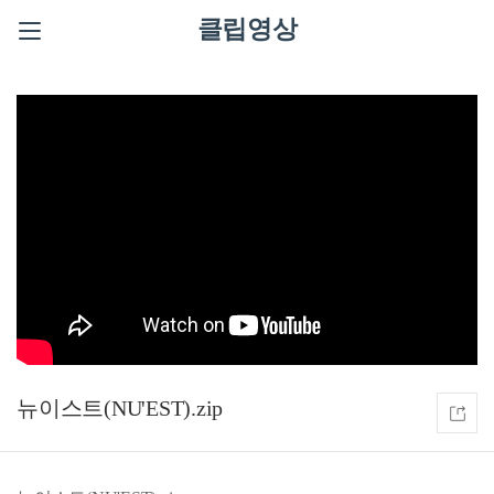
클립영상
뉴이스트(NU'EST).zip