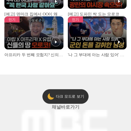
[예고] 덴마크 집에서 OO이 왜 나와...? 이상할 정도로 한국을 사랑하는 우리 형을 제보합니다!
[예고] 도파민 싹 도는 모로코 야시장 투어!
인기
인기
아프리카 두 번째 모험지? 신의 땅 ‘모로코’✈️ l #위대한가이드3 l #MBCevery1 l EP.9
'나 그 부대에 아는 사람 있어' 아들뻘 군인에게 접근한 남성 l #히든아이 l #MBCevery1 l EP.94
다크 모드로 보기
채널
바로가기