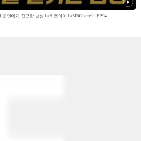
인에게 접근한 남성 l #히든아이 l #MBCevery1 l EP.94