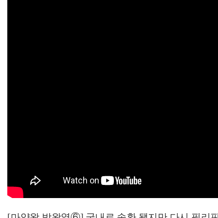
[마약왕 박왕열⑥] 국내로 송환 됐지만 다시 필리핀행? 