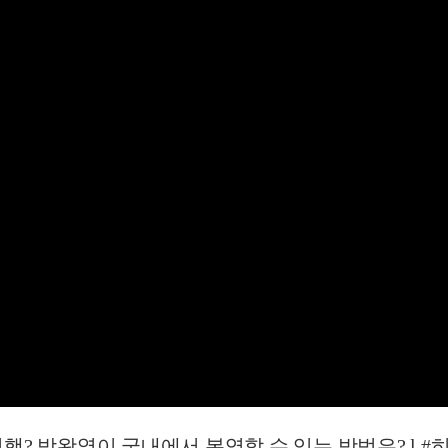
박왕열이 국내에서 복역할 수 있는 방법은? l #히든아이 l 