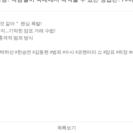
 것 같아＂ 팬심 폭발!
...기막힌 암표 거래 수법!
 충격적 범죄 방식
김성주 #박하선 #한승연 #김동현 #범죄 #수사 #코멘터리 쇼 #암표 #위
목록보기