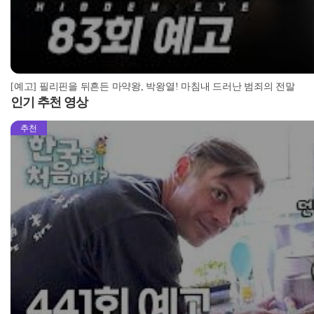
[예고] 필리핀을 뒤흔든 마약왕, 박왕열! 마침내 드러난 범죄의 전말
인기 추천 영상
추천