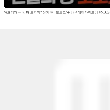
아프리카 두 번째 모험지? 신의 땅 ‘모로코’✈️ l #위대한가이드3 l #MBCevery