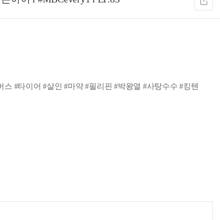
장 #버스 #타이어 #살인 #마약 #필리핀 #박왕열 #사탕수수 #킹텐