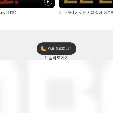
1 l EP.9
'나 그 부대에 아는 사람 있어' 아들뻘 군
다크 모드로 보기
채널
바로가기