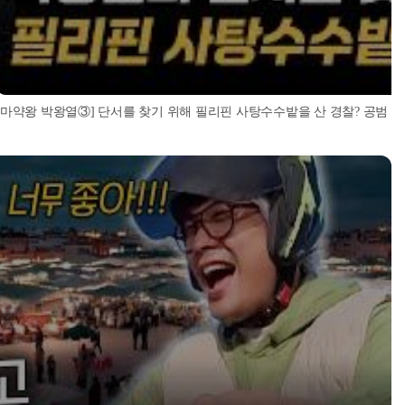
[마약왕 박왕열③] 단서를 찾기 위해 필리핀 사탕수수밭을 산 경찰? 공범 추적부터 증