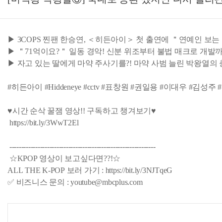
▶ 3COPS 찐팬 한승연, ＜히든아이＞ 첫 출연에 ＂연예인 보는
▶ ＂71억이요?＂ 일동 경악! 신분 위조부터 불법 매크로 개발까지
▶ 자고 있는 딸에게 마약 주사기를?! 마약 사범 늘린 박왕열의
#히든아이 #Hiddeneye #cctv #표창원 #권일용 #이대우 #
♥시간 순삭 꿀잼 영상!! 구독하고 챙겨보기♥
https://bit.ly/3WwT2El
--------------------------------------------------------------
☆KPOP 영상이 보고싶다면??!☆
ALL THE K-POP 보러 가기 : https://bit.ly/3NJTqeG
✅ 비즈니스 문의 : youtube@mbcplus.com