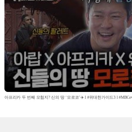
아프리카 두 번째 모험지? 신의 땅 ‘모로코’✈️ l #위대한가이드3 l #MBCevery