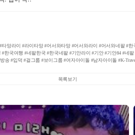
 #타망라이 #라이타망 #어서와타망 #어서와라이 #어서와네팔 #
국여행 #네팔한국 #한국네팔 #기안라이 #기안 #기안84 #네팔 #Ne
입덕 #걸그룹 #보이그룹 #여자아이돌 #남자아이돌 #K-Travel #Tra
목록보기