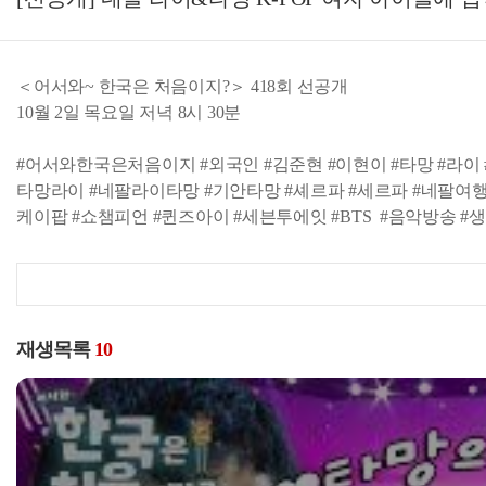
＜어서와~ 한국은 처음이지?＞ 418회 선공개
10월 2일 목요일 저녁 8시 30분
#어서와한국은처음이지 #외국인 #김준현 #이현이 #타망 #라이
타망라이 #네팔라이타망 #기안타망 #셰르파 #세르파 #네팔여행 #한
케이팝 #쇼챔피언 #퀸즈아이 #세븐투에잇 #BTS #음악방송 #생방송 #
재생목록
10