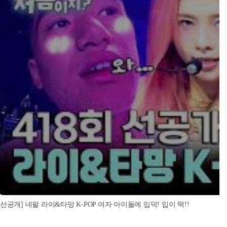
[선공개] 네팔 라이&타망 K-POP 여자 아이돌에 입덕! 입이 떡!!