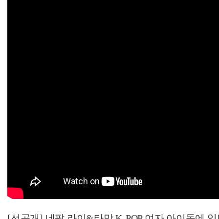
[선공개] 네팔 라이&타망 K-POP 여자 아이돌에 입덕