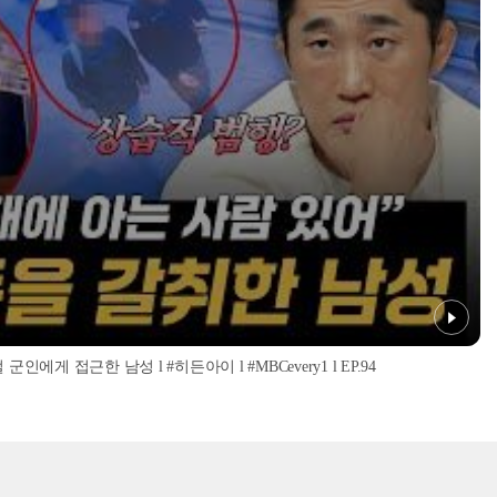
인에게 접근한 남성 l #히든아이 l #MBCevery1 l EP.94