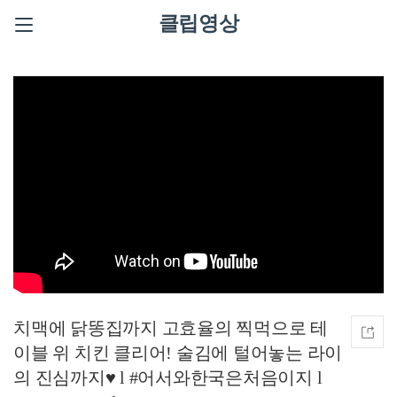
클립영상
치맥에 닭똥집까지 고효율의 찍먹으로 테
이블 위 치킨 클리어! 술김에 털어놓는 라이
의 진심까지♥ l #어서와한국은처음이지 l