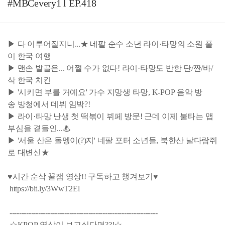
#MBCevery1 l EP.418
▶ 다 이루어질지니...★ 네팔 순수 소년 라이·타망의 소원 풀
이 한국 여행
▶ 맨손 발골은... 어쩔 수가 없다! 라이·타망도 반한 단/짠/바/
삭 한국 치킨
▶ '시키면 부를 거예요' 가수 지망생 타망, K-POP 음악 방
송 방청에서 데뷔 임박?!
▶ 라이·타망 난생 첫 떡볶이 뷔페 방문! 근데 이제 불타는 맵
부심을 곁들인...♨
▶ '서울 산은 돌멩이(?)지' 네팔 포터 소년들, 북한산 날다람쥐
로 대변신★
♥시간 순삭 꿀잼 영상!! 구독하고 챙겨보기♥
https://bit.ly/3WwT2El
--------------------------------------------------------------
☆KPOP 영상이 보고싶다면??!☆