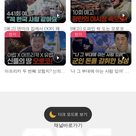
[예고] 덴마크 집에서 OO이 왜 나와...? 이상할 정도로 한국을 사랑하는 우리 형을 제보합니다!
[예고] 도파민 싹 도는 모로코 야시장 투어!
인기
인기
아프리카 두 번째 모험지? 신의 땅 ‘모로코’✈️ l #위대한가이드3 l #MBCevery1 l EP.9
'나 그 부대에 아는 사람 있어' 아들뻘 군인에게 접근한 남성 l #히든아이 l #MBCevery1 l EP.94
다크 모드로 보기
채널
바로가기