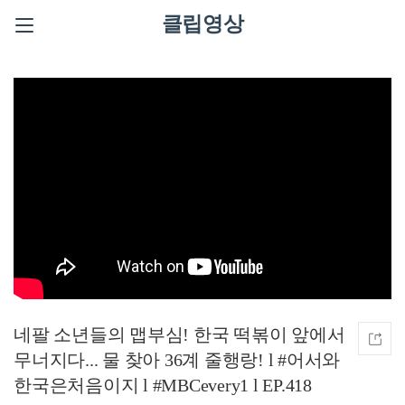
클립영상
네팔 소년들의 맵부심! 한국 떡볶이 앞에서
무너지다... 물 찾아 36계 줄행랑! l #어서와
한국은처음이지 l #MBCevery1 l EP.418