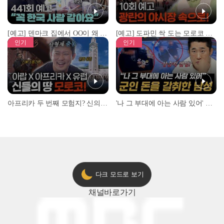
[예고] 덴마크 집에서 OO이 왜 나와...? 이상할 정도로 한국을 사랑하는 우리 형을 제보합니다!
[예고] 도파민 싹 도는 모로코 야시장 투어!
인기
인기
아프리카 두 번째 모험지? 신의 땅 ‘모로코’✈️ l #위대한가이드3 l #MBCevery1 l EP.9
'나 그 부대에 아는 사람 있어' 아들뻘 군인에게 접근한 남성 l #히든아이 l #MBCevery1 l EP.94
다크 모드로 보기
채널
바로가기