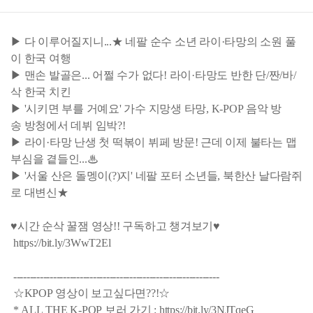
▶ 다 이루어질지니...★ 네팔 순수 소년 라이·타망의 소원 풀
이 한국 여행
▶ 맨손 발골은... 어쩔 수가 없다! 라이·타망도 반한 단/짠/바/
삭 한국 치킨
▶ '시키면 부를 거예요' 가수 지망생 타망, K-POP 음악 방
송 방청에서 데뷔 임박?!
▶ 라이·타망 난생 첫 떡볶이 뷔페 방문! 근데 이제 불타는 맵
부심을 곁들인...♨
▶ '서울 산은 돌멩이(?)지' 네팔 포터 소년들, 북한산 날다람쥐
로 대변신★
♥시간 순삭 꿀잼 영상!! 구독하고 챙겨보기♥
https://bit.ly/3WwT2El
--------------------------------------------------------------
☆KPOP 영상이 보고싶다면??!☆
* ALL THE K-POP 보러 가기 : https://bit.ly/3NJTqeG