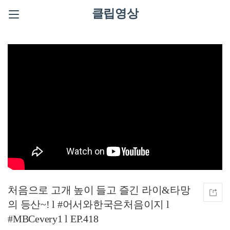
클립영상
처음으로 고개 높이 들고 즐긴 라이&타망
의 등산~! l #어서와한국은처음이지 l
#MBCevery1 l EP.418