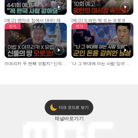
[예고] 덴마크 집에서 OO이 왜 나와...? 이상할 정도로 한국을 사랑하는 우리 형을 제보합니다!
[예고] 도파민 싹 도는 모로코 야시장 투어!
인기
인기
아프리카 두 번째 모험지? 신의 땅 ‘모로코’✈️ l #위대한가이드3 l #MBCevery1 l EP.9
'나 그 부대에 아는 사람 있어' 아들뻘 군인에게 접근한 남성 l #히든아이 l #MBCevery1 l EP.94
다크 모드로 보기
채널
바로가기