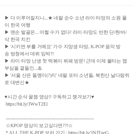
▶ 다 이루어질지니...★ 네팔 순수 소년 라이·타망의 소원 풀
이 한국 여행
▶ 맨손 발골은... 어쩔 수가 없다! 라이·타망도 반한 단/짠/바/
삭 한국 치킨
▶ '시키면 부를 거예요' 가수 지망생 타망, K-POP 음악 방
송 방청에서 데뷔 임박?!
▶ 라이·타망 난생 첫 떡볶이 뷔페 방문! 근데 이제 불타는 맵
부심을 곁들인...♨
▶ '서울 산은 돌멩이(?)지' 네팔 포터 소년들, 북한산 날다람쥐
로 대변신★
♥시간 순삭 꿀잼 영상!! 구독하고 챙겨보기♥
https://bit.ly/3WwT2El
--------------------------------------------------------------
☆KPOP 영상이 보고싶다면??!☆
* ALL THE K-POP 보러 가기 : https://bit.ly/3NJTqeG