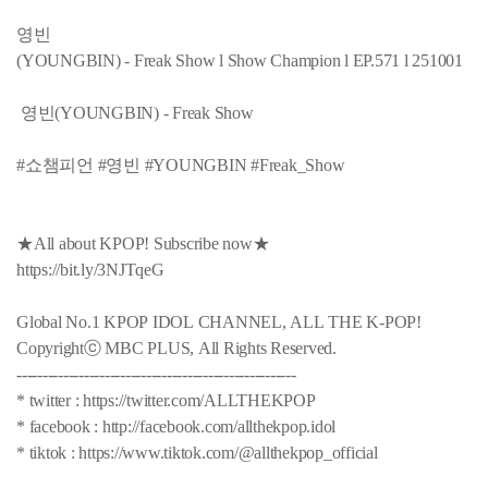
영빈
(YOUNGBIN) - Freak Show l Show Champion l EP.571 l 251001
영빈(YOUNGBIN) - Freak Show
#쇼챔피언 #영빈 #YOUNGBIN #Freak_Show
★All about KPOP! Subscribe now★
https://bit.ly/3NJTqeG
Global No.1 KPOP IDOL CHANNEL, ALL THE K-POP!
Copyrightⓒ MBC PLUS, All Rights Reserved.
------------------------------------------------------
* twitter : https://twitter.com/ALLTHEKPOP
* facebook : http://facebook.com/allthekpop.idol
* tiktok : https://www.tiktok.com/@allthekpop_official