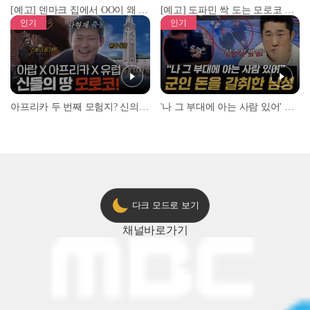
[예고] 덴마크 집에서 OO이 왜 나와...? 이상할 정도로 한국을 사랑하는 우리 형을 제보합니다!
[예고] 도파민 싹 도는 모로코 야시장 투어!
인기
인기
아프리카 두 번째 모험지? 신의 땅 ‘모로코’✈️ l #위대한가이드3 l #MBCevery1 l EP.9
'나 그 부대에 아는 사람 있어' 아들뻘 군인에게 접근한 남성 l #히든아이 l #MBCevery1 l EP.94
다크 모드로 보기
채널
바로가기