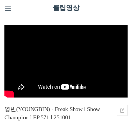
클립영상
영빈(YOUNGBIN) - Freak Show l Show
Champion l EP.571 l 251001