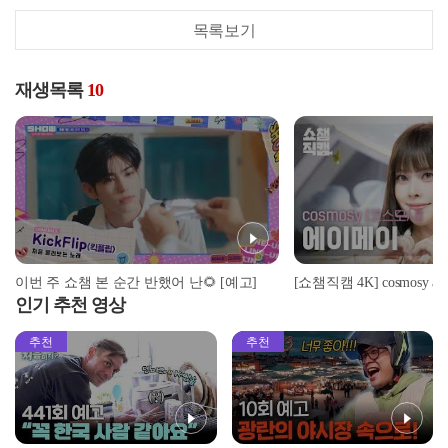
목록보기
재생목록
10
이번 주 쇼챔 본 순간 반했어 난🌻 [예고]
인기 추천 영상
추천
추천