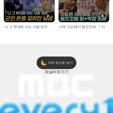
'나 그 부대에 아는 사람 있어' 아들뻘 군인에게 접근한 남성 l #히든아이 l #MBCevery1 l EP.94
'너무 신선해서 맹맛인데...?' 이탈리아 셰프들이 회 먹다 막장에 빠진 이유 l #어서와한국은처음이지 l #MBCevery1 l EP.437
다크 모드로 보기
채널
바로가기