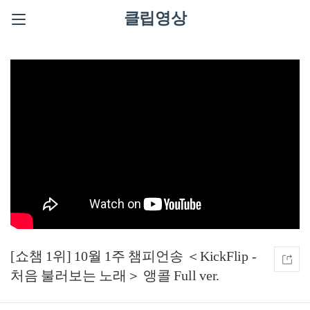
클립영상
[쇼챔 1위] 10월 1주 챔피언송 ＜KickFlip -
처음 불러보는 노래＞ 앵콜 Full ver.