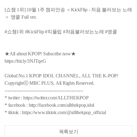
[쇼챔 1위] 10월 1주 챔피언송 ＜KickFlip - 처음 불러보는 노래
＞ 앵콜 Full ver.
#쇼챔1위 #KickFlip #킥플립 #처음불러보는노래 #앵콜
★All about KPOP! Subscribe now★
https://bit.ly/3NJTqeG
Global No.1 KPOP IDOL CHANNEL, ALL THE K-POP!
Copyrightⓒ MBC PLUS, All Rights Reserved.
------------------------------------------------------
* twitter : https://twitter.com/ALLTHEKPOP
* facebook : http://facebook.com/allthekpop.idol
* tiktok : https://www.tiktok.com/@allthekpop_official
목록보기