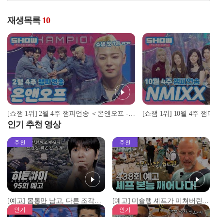
재생목록
10
[쇼챔 1위] 2월 4주 챔피언송 ＜온앤오프 - The Stranger＞ 앵콜 Full ver. l Show Champion l EP.544 l 250226
인기 추천 영상
추천
추천
[예고] 몸통만 남고, 다른 조각은 어디에..? 시화호에서 드러난 충격적인 토막 살인사건!
[예고] 미슐랭 셰프가 미쳐버린 이유! 본능이 깨어난 사건은?
인기
인기