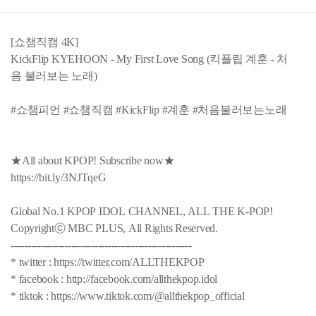
[쇼챔직캠 4K]
KickFlip KYEHOON - My First Love Song (킥플립 계훈 - 처
음 불러보는 노래)
#쇼챔피언 #쇼챔직캠 #KickFlip #계훈 #처음불러보는노래
★All about KPOP! Subscribe now★
https://bit.ly/3NJTqeG
Global No.1 KPOP IDOL CHANNEL, ALL THE K-POP!
Copyrightⓒ MBC PLUS, All Rights Reserved.
------------------------------------------------------
* twitter : https://twitter.com/ALLTHEKPOP
* facebook : http://facebook.com/allthekpop.idol
* tiktok : https://www.tiktok.com/@allthekpop_official