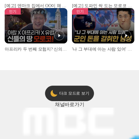
[예고] 덴마크 집에서 OO이 왜 나와...? 이상할 정도로 한국을 사랑하는 우리 형을 제보합니다!
[예고] 도파민 싹 도는 모로코 야시장 투어!
인기
인기
아프리카 두 번째 모험지? 신의 땅 ‘모로코’✈️ l #위대한가이드3 l #MBCevery1 l EP.9
'나 그 부대에 아는 사람 있어' 아들뻘 군인에게 접근한 남성 l #히든아이 l #MBCevery1 l EP.94
다크 모드로 보기
채널
바로가기