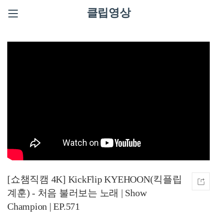
클립영상
[쇼챔직캠 4K] KickFlip KYEHOON(킥플립
계훈) - 처음 불러보는 노래 | Show
Champion | EP.571