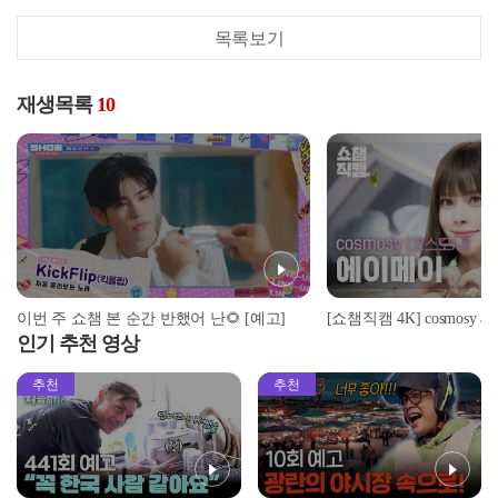
목록보기
재생목록
10
이번 주 쇼챔 본 순간 반했어 난🌻 [예고]
인기 추천 영상
추천
추천