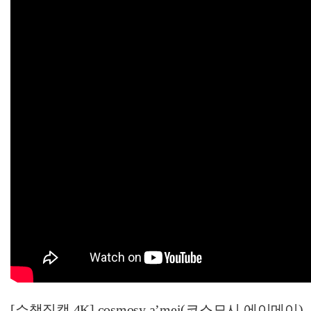
[쇼챔직캠 4K] cosmosy a’mei(코스모시 에이메이) - HIG