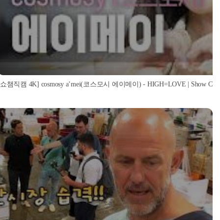
[쇼챔직캠 4K] cosmosy a’mei(코스모시 에이메이) - HIGH=LOVE | Show Champi