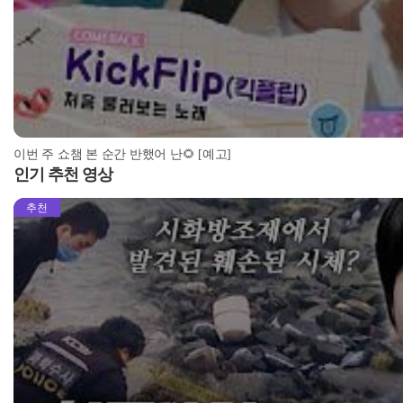
이번 주 쇼챔 본 순간 반했어 난🌻 [예고]
인기 추천 영상
추천