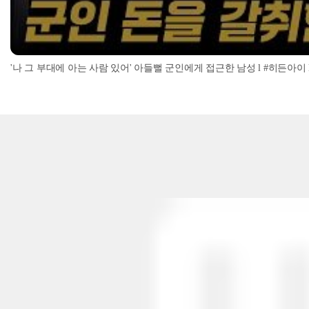
'나 그 부대에 아는 사람 있어' 아들뻘 군인에게 접근한 남성 l #히든아이 l #MBC