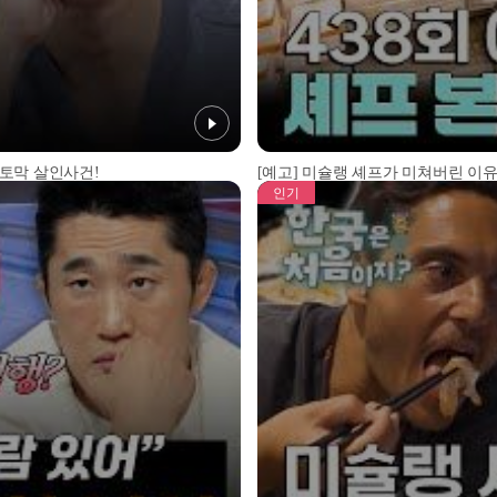
 토막 살인사건!
[예고] 미슐랭 셰프가 미쳐버린 이유
인기