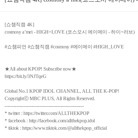
[쇼챔직캠 4K]
cosmosy a’mei - HIGH=LOVE (코스모시 에이메이 - 하이=러브)
#쇼챔피언 #쇼챔직캠 #cosmosy #에이메이 #HIGH_LOVE
★All about KPOP! Subscribe now★
https://bit.ly/3NJTqeG
Global No.1 KPOP IDOL CHANNEL, ALL THE K-POP!
Copyrightⓒ MBC PLUS, All Rights Reserved.
------------------------------------------------------
* twitter : https://twitter.com/ALLTHEKPOP
* facebook : http://facebook.com/allthekpop.idol
* tiktok : https://www.tiktok.com/@allthekpop_official