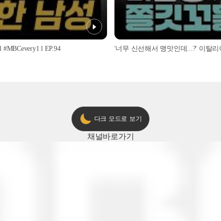
every1 l EP.94
다크 모드로 보기
채널
바로가기