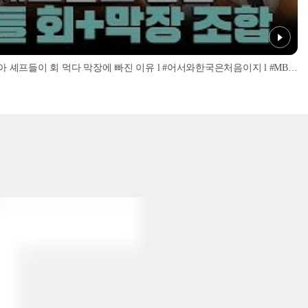
'너무 신선해서 맹맛인데...?' 이탈리아 셰프들이 회 먹다 막장에 빠진 이유 l #어서와한국은처음이지 l #MBCevery1 l EP.437