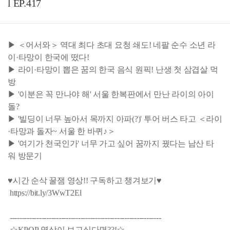
l EP.417
▶ ＜어서와＞ 역대 최다 초대 요청 쇄도! 네팔 순수 소년 라
이·타망이 한국에 떴다!
▶ 라이·타망이 뽑은 꿈의 한국 음식 원픽! 난생 첫 삼겹살 먹
방
▶ '이분은 꼭 만나야 해' 서울 한복판에서 만난 라이의 아이
돌?
▶ '빌딩이 너무 높아서 목까지 아파(?)' 투어 버스 타고 ＜라이
·타망과 돌자~ 서울 한 바퀴♪＞
▶ '여기가 천국인가' 너무 가고 싶어 꿈까지 꿨다는 남산 타
워 방문기
♥시간 순삭 꿀잼 영상!! 구독하고 챙겨보기♥
https://bit.ly/3WwT2El
--------------------------------------------------------------
☆KPOP 영상이 보고싶다면??!☆