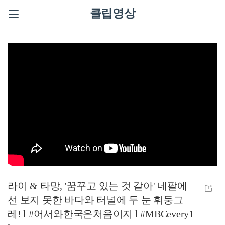
클립영상
라이 & 타망, '꿈꾸고 있는 것 같아' 네팔에
선 보지 못한 바다와 터널에 두 눈 휘둥그
레! l #어서와한국은처음이지 l #MBCevery1