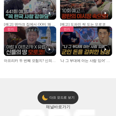
[예고] 덴마크 집에서 OO이 왜 나와...? 이상할 정도로 한국을 사랑하는 우리 형을 제보합니다!
[예고] 도파민 싹 도는 모로코 야시장 투어!
인기
인기
아프리카 두 번째 모험지? 신의 땅 ‘모로코’✈️ l #위대한가이드3 l #MBCevery1 l EP.9
'나 그 부대에 아는 사람 있어' 아들뻘 군인에게 접근한 남성 l #히든아이 l #MBCevery1 l EP.94
다크 모드로 보기
채널
바로가기