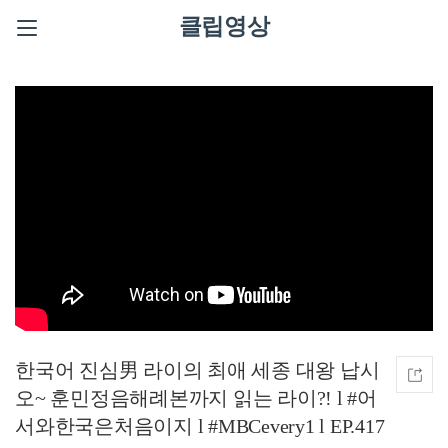
클립영상
한국어 진심男 라이의 최애 세종 대왕 납시
오~ 훈민정음해례본까지 읽는 라이?! l #어
서와한국은처음이지 l #MBCevery1 l EP.417