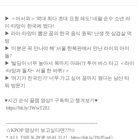
▶ ＜어서와＞ 역대 최다 초대 요청 쇄도! 네팔 순수 소년 라
이·타망이 한국에 떴다!
▶ 라이·타망이 뽑은 꿈의 한국 음식 원픽! 난생 첫 삼겹살 먹
방
▶ '이분은 꼭 만나야 해' 서울 한복판에서 만난 라이의 아이
돌?
▶ '빌딩이 너무 높아서 목까지 아파(?)' 투어 버스 타고 ＜라이
·타망과 돌자~ 서울 한 바퀴♪＞
▶ '여기가 천국인가' 너무 가고 싶어 꿈까지 꿨다는 남산 타
워 방문기
♥시간 순삭 꿀잼 영상!! 구독하고 챙겨보기♥
https://bit.ly/3WwT2El
--------------------------------------------------------------
☆KPOP 영상이 보고싶다면??!☆
* ALL THE K-POP 보러 가기 : https://bit.ly/3NJTqeG