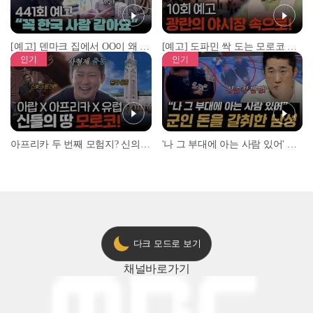
[예고] 덴마크 집에서 OO이 왜 나와...? 이상할 정도로 한국을 사랑하는 우리 형을 제보합니다!
[예고] 도파민 싹 도는 모로코 야시장 투어!
인기
인기
아프리카 두 번째 모험지? 신의 땅 ‘모로코’✈️ l #위대한가이드3 l #MBCevery1 l EP.9
'나 그 부대에 아는 사람 있어' 아들뻘 군인에게 접근한 남성 l #히든아이 l #MBCevery1 l EP.94
다크 모드로 보기
채널
바로가기