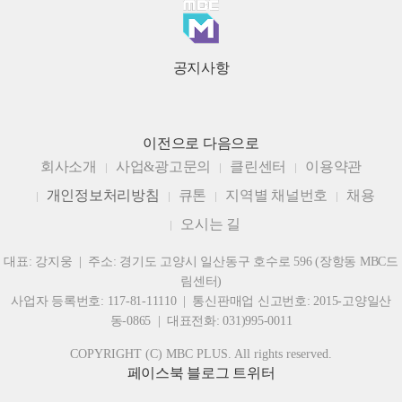
공지사항
이전으로
다음으로
회사소개
사업&광고문의
클린센터
이용약관
개인정보처리방침
큐톤
지역별 채널번호
채용
오시는 길
대표: 강지웅 | 주소: 경기도 고양시 일산동구 호수로 596 (장항동 MBC드
림센터)
사업자 등록번호: 117-81-11110 | 통신판매업 신고번호: 2015-고양일산
동-0865 | 대표전화: 031)995-0011
COPYRIGHT (C) MBC PLUS. All rights reserved.
페이스북
블로그
트위터