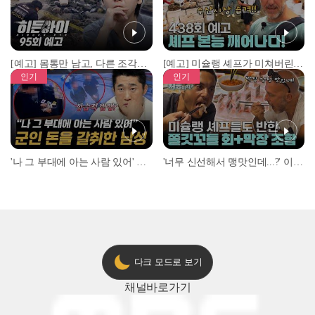
[예고] 몸통만 남고, 다른 조각은 어디에..? 시화호에서 드러난 충격적인 토막 살인사건!
[예고] 미슐랭 셰프가 미쳐버린 이유! 본능이 깨어난 사건은?
인기
인기
'나 그 부대에 아는 사람 있어' 아들뻘 군인에게 접근한 남성 l #히든아이 l #MBCevery1 l EP.94
'너무 신선해서 맹맛인데...?' 이탈리아 셰프들이 회 먹다 막장에 빠진 이유 l #어서와한국은처음이지 l #MBCevery1 l EP.437
다크 모드로 보기
채널
바로가기