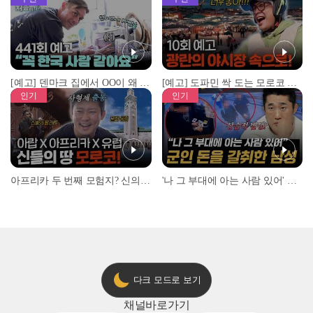
[예고] 덴마크 집에서 OO이 왜 나와...? 이상할 정도로 한국을 사랑하는 우리 형을 제보합니다!
[예고] 도파민 싹 도는 모로코 야시장 투어!
인기
인기
아프리카 두 번째 모험지? 신의 땅 ‘모로코’✈️ l #위대한가이드3 l #MBCevery1 l EP.9
'나 그 부대에 아는 사람 있어' 아들뻘 군인에게 접근한 남성 l #히든아이 l #MBCevery1 l EP.94
다크 모드로 보기
채널
바로가기