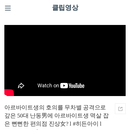
클립영상
아르바이트생의 호의를 무차별 공격으로
갚은 50대 난동男에 아르바이트생 멱살 잡
은 뻔뻔한 편의점 진상女? l #히든아이 l