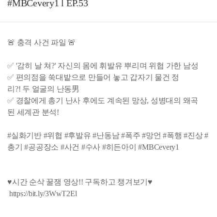
#MBCevery1 l EP.53
🚨 충격 사건 파일 🚨
✅ '감히 날 쳐?' 자신의 몸에 휘발유 뿌리며 위협 가한 남성
✅ 편의점을 쑥대밭으로 만들어 놓고 갑자기 물건 정
리?! 두 얼굴의 난동男
✅ 경찰에게 총기 난사 후에도 계속된 망상, 성병대의 왜곡
된 세계관 분석!
#실화기반 #위협 #후발유 #난동남 #폭주 #망언 #폭행 #진상 #
총기 #공공장소 #사건 #수사 #히든아이 #MBCevery1
♥시간 순삭 꿀잼 영상!! 구독하고 챙겨보기♥
https://bit.ly/3WwT2El
--------------------------------------------------------------