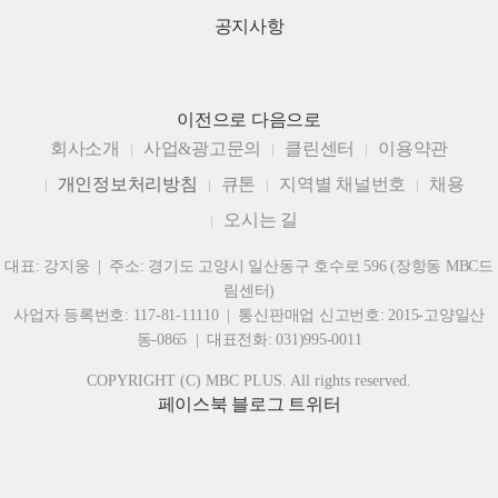
공지사항
이전으로
다음으로
회사소개
사업&광고문의
클린센터
이용약관
개인정보처리방침
큐톤
지역별 채널번호
채용
오시는 길
대표: 강지웅 | 주소: 경기도 고양시 일산동구 호수로 596 (장항동 MBC드
림센터)
사업자 등록번호: 117-81-11110 | 통신판매업 신고번호: 2015-고양일산
동-0865 | 대표전화: 031)995-0011
COPYRIGHT (C) MBC PLUS. All rights reserved.
페이스북
블로그
트위터