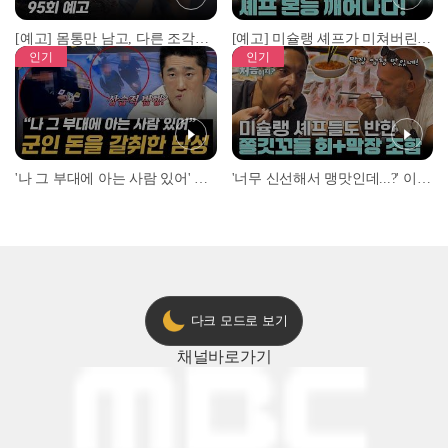
[예고] 몸통만 남고, 다른 조각은 어디에..? 시화호에서 드러난 충격적인 토막 살인사건!
[예고] 미슐랭 셰프가 미쳐버린 이유! 본능이 깨어난 사건은?
인기
인기
'나 그 부대에 아는 사람 있어' 아들뻘 군인에게 접근한 남성 l #히든아이 l #MBCevery1 l EP.94
'너무 신선해서 맹맛인데...?' 이탈리아 셰프들이 회 먹다 막장에 빠진 이유 l #어서와한국은처음이지 l #MBCevery1 l EP.437
다크 모드로 보기
채널
바로가기