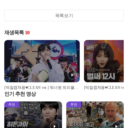
목록보기
재생목록
10
[덕질캡쳐용♥CLEAN ver.] 워너원 트리플포지션 - 캥거루 (Wanna One - Kangaroo)
인기 추천 영상
추천
추천