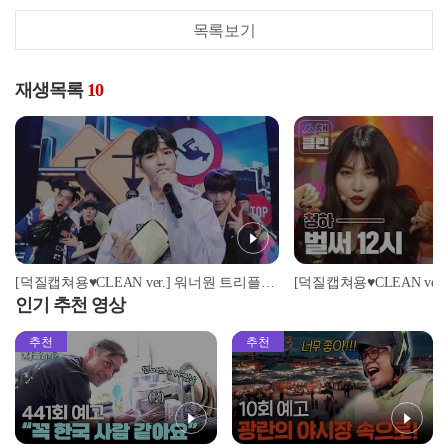
목록보기
재생목록
10
[덕질캡쳐용♥CLEAN ver.] 워너원 트리플포지션 - 캥거루 (Wanna One - Kangaroo)
인기 추천 영상
추천
추천