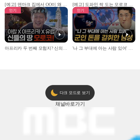
[예고] 덴마크 집에서 OO이 왜 나와...? 이상할 정도로 한국을 사랑하는 우리 형을 제보합니다!
[예고] 도파민 싹 도는 모로코 야시장 투어!
인기
인기
아프리카 두 번째 모험지? 신의 땅 ‘모로코’✈️ l #위대한가이드3 l #MBCevery1 l EP.9
'나 그 부대에 아는 사람 있어' 아들뻘 군인에게 접근한 남성 l #히든아이 l #MBCevery1 l EP.94
다크 모드로 보기
채널
바로가기