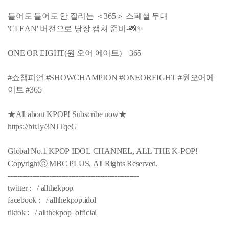
들어도 들어도 안 질리는 ＜365＞ 스페셜 무대
'CLEAN' 버전으로 당장 캡쳐 준비-📸✨
ONE OR EIGHT(원 오어 에이트) – 365
#쇼챔피언 #SHOWCHAMPION #ONEOREIGHT #원오어에
이트 #365
★All about KPOP! Subscribe now★
https://bit.ly/3NJTqeG
Global No.1 KPOP IDOL CHANNEL, ALL THE K-POP!
Copyrightⓒ MBC PLUS, All Rights Reserved.
------------------------------------------------------
twitter : / allthekpop
facebook : / allthekpop.idol
tiktok : / allthekpop_official