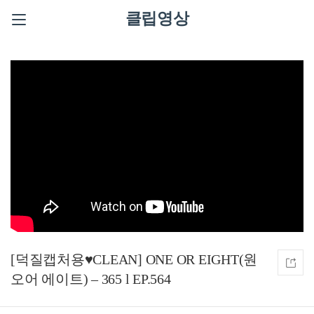
클립영상
[덕질캡처용♥CLEAN] ONE OR EIGHT(원
오어 에이트) – 365 l EP.564