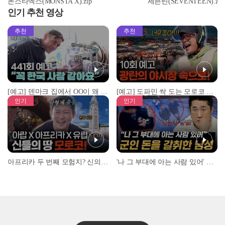
몬스타엑스(MONSTA X).zip
세븐틴(SEVENTEEN).zip
인기 추천 영상
추천
추천
[예고] 덴마크 집에서 OO이 왜 나와...? 이상할 정도로 한국을 사랑하는 우리 형을 제보합니다!
[예고] 도파민 싹 도는 모로코 야시장 투어!
인기
인기
아프리카 두 번째 모험지? 신의 땅 ‘모로코’✈️ l #위대한가이드3 l #MBCevery1 l EP.9
'나 그 부대에 아는 사람 있어' 아들뻘 군인에게 접근한 남성 l #히든아이 l #MBCevery1 l EP.94