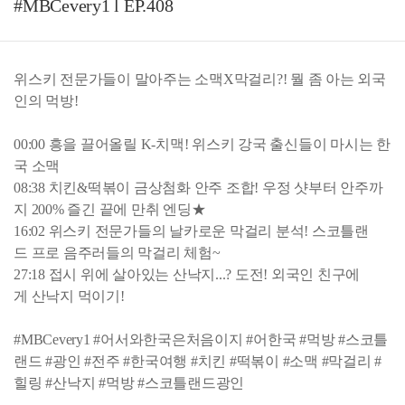
#MBCevery1 l EP.408
위스키 전문가들이 말아주는 소맥X막걸리?! 뭘 좀 아는 외국
인의 먹방!
00:00 흥을 끌어올릴 K-치맥! 위스키 강국 출신들이 마시는 한
국 소맥
08:38 치킨&떡볶이 금상첨화 안주 조합! 우정 샷부터 안주까
지 200% 즐긴 끝에 만취 엔딩★
16:02 위스키 전문가들의 날카로운 막걸리 분석! 스코틀랜
드 프로 음주러들의 막걸리 체험~
27:18 접시 위에 살아있는 산낙지...? 도전! 외국인 친구에
게 산낙지 먹이기!
#MBCevery1 #어서와한국은처음이지 #어한국 #먹방 #스코틀
랜드 #광인 #전주 #한국여행 #치킨 #떡볶이 #소맥 #막걸리 #
힐링 #산낙지 #먹방 #스코틀랜드광인