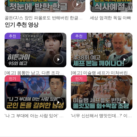
골든GU스 장인 파올로도 반해버린 한글의 매력♥ l #어서와정류장 l #어서와한국은처음이지 l #MBCevery1 l EP.151
인기 추천 영상
추천
추천
[예고] 몸통만 남고, 다른 조각은 어디에..? 시화호에서 드러난 충격적인 토막 살인사건!
[예고] 미슐랭 셰프가 미쳐버린 이유! 본능이 깨어난 사건은?
인기
인기
'나 그 부대에 아는 사람 있어' 아들뻘 군인에게 접근한 남성 l #히든아이 l #MBCevery1 l EP.94
'너무 신선해서 맹맛인데...?' 이탈리아 셰프들이 회 먹다 막장에 빠진 이유 l #어서와한국은처음이지 l #MBCevery1 l EP.437