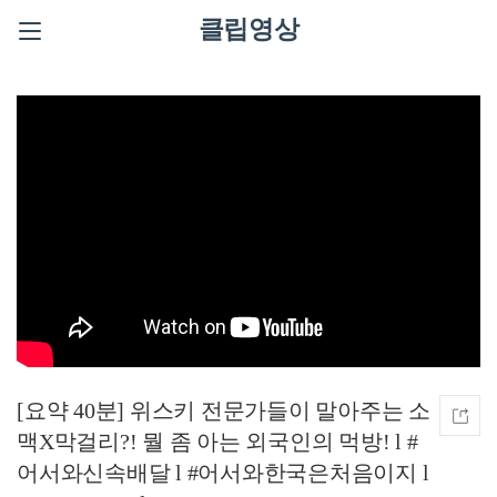
클립영상
[요약 40분] 위스키 전문가들이 말아주는 소
맥X막걸리?! 뭘 좀 아는 외국인의 먹방! l #
어서와신속배달 l #어서와한국은처음이지 l