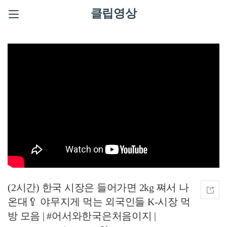
클립영상
(2시간) 한국 시장은 들어가면 2kg 쪄서 나
온대🥄 야무지게 먹는 외국인들 K-시장 먹
방 모음 | #어서와한국은처음이지 |