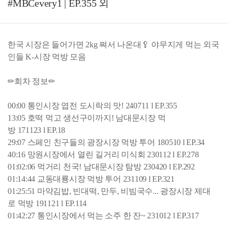
#MBCevery1 | EP.355 외
한국 시장은 들어가면 2kg 쪄서 나온대🥄 야무지게 먹는 외국
인들 K-시장 먹방 모음
✏회차 정보✏
00:00 통인시장 엽전 도시락의 맛! 240711 l EP.355
13:05 호떡 먹고 생선구이까지! 남대문시장 먹
방 171123 l EP.18
29:07 스페인 친구들의 광장시장 먹방 투어 180510 l EP.34
40:16 망원시장에서 열린 길거리 미식회 230112 l EP.278
01:02:06 먹거리 천국! 남대문시장 탐방 230420 l EP.292
01:14:44 교동대룡시장 먹방 투어 231109 l EP.321
01:25:51 마약김밥, 빈대떡, 만두, 비빔국수... 광장시장 제대
로 먹방 191121 l EP.114
01:42:27 통인시장에서 먹는 소주 한 잔~ 231012 l EP.317