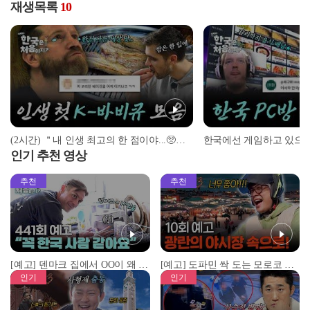
재생목록
10
(2시간) ＂내 인생 최고의 한 점이야...🥺＂ 인생 첫 K-바비큐 맛본 외국인 반응 모음! | #어서와한국은처음이지 | #MBCevery1 | EP.3 외
인기 추천 영상
추천
추천
[예고] 덴마크 집에서 OO이 왜 나와...? 이상할 정도로 한국을 사랑하는 우리 형을 제보합니다!
[예고] 도파민 싹 도는 모로코 야시장 투어!
인기
인기