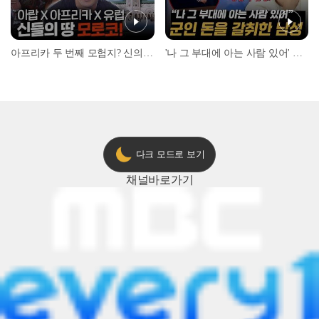
아프리카 두 번째 모험지? 신의 땅 ‘모로코’✈️ l #위대한가이드3 l #MBCevery1 l EP.9
'나 그 부대에 아는 사람 있어' 아들뻘 군인에게 접근한 남성 l #히든아이 l #MBCevery1 l EP.94
다크 모드로 보기
채널
바로가기