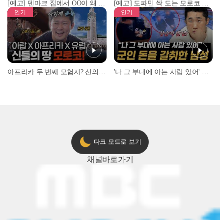
[예고] 덴마크 집에서 OO이 왜 나와...? 이상할 정도로 한국을 사랑하는 우리 형을 제보합니다!
[예고] 도파민 싹 도는 모로코 야시장 투어!
인기
인기
아프리카 두 번째 모험지? 신의 땅 ‘모로코’✈️ l #위대한가이드3 l #MBCevery1 l EP.9
'나 그 부대에 아는 사람 있어' 아들뻘 군인에게 접근한 남성 l #히든아이 l #MBCevery1 l EP.94
다크 모드로 보기
채널
바로가기