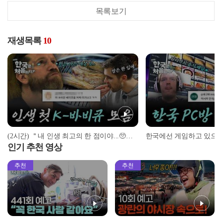
목록보기
재생목록
10
(2시간) ＂내 인생 최고의 한 점이야...🥺＂ 인생 첫 K-바비큐 맛본 외국인 반응 모음! | #어서와한국은처음이지 | #MBCevery1 | EP.3 외
인기 추천 영상
추천
추천