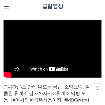
클립영상
(2시간) 3초 만에 나오는 국밥, 소떡소떡, 달
콤한 휴게소 감자까지~ K-휴게소 먹방 모
음! | #어서와한국은처음이지 | #MBCevery1