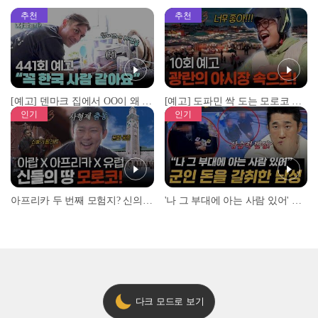
추천
추천
[예고] 덴마크 집에서 OO이 왜 나와...? 이상할 정도로 한국을 사랑하는 우리 형을 제보합니다!
[예고] 도파민 싹 도는 모로코 야시장 투어!
인기
인기
아프리카 두 번째 모험지? 신의 땅 ‘모로코’✈️ l #위대한가이드3 l #MBCevery1 l EP.9
'나 그 부대에 아는 사람 있어' 아들뻘 군인에게 접근한 남성 l #히든아이 l #MBCevery1 l EP.94
다크 모드로 보기