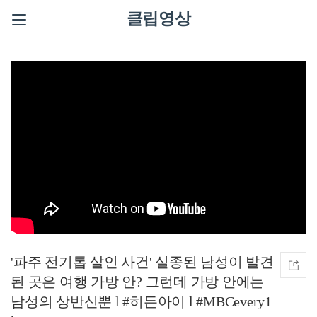
클립영상
'파주 전기톱 살인 사건' 실종된 남성이 발견
된 곳은 여행 가방 안? 그런데 가방 안에는
남성의 상반신뿐 l #히든아이 l #MBCevery1