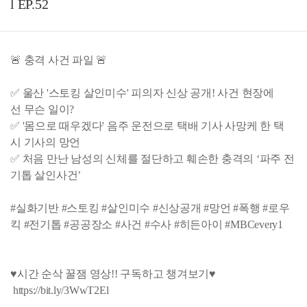
l EP.52
🚨 충격 사건 파일 🚨
✅ 울산 '스토킹 살인미수' 피의자 신상 공개! 사건 현장에
선 무슨 일이?
✅ '몸으로 때우겠다' 음주 운전으로 택배 기사 사망케 한 택
시 기사의 망언
✅ 처음 만난 남성의 신체를 절단하고 훼손한 충격의 ‘파주 전
기톱 살인사건’
#실화기반 #스토킹 #살인미수 #신상공개 #망언 #폭행 #로우
킥 #전기톱 #공공장소 #사건 #수사 #히든아이 #MBCevery1
♥시간 순삭 꿀잼 영상!! 구독하고 챙겨보기♥
https://bit.ly/3WwT2El