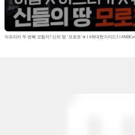
아프리카 두 번째 모험지? 신의 땅 ‘모로코’✈️ l #위대한가이드3 l #MBCevery