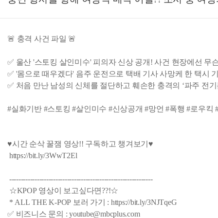
🚨 충격 사건 파일 🚨
✅ 울산 '스토킹 살인미수' 피의자 신상 공개! 사건 현장에선 무슨
✅ '몸으로 때우겠다' 음주 운전으로 택배 기사 사망케 한 택시 
✅ 처음 만난 남성의 신체를 절단하고 훼손한 충격의 ‘파주 전기
#실화기반 #스토킹 #살인미수 #신상공개 #망언 #폭행 #로우킥 #전
♥시간 순삭 꿀잼 영상!! 구독하고 챙겨보기♥
https://bit.ly/3WwT2El
--------------------------------------------------------------
☆KPOP 영상이 보고싶다면??!☆
* ALL THE K-POP 보러 가기 : https://bit.ly/3NJTqeG
✅ 비즈니스 문의 : youtube@mbcplus.com