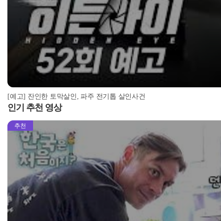
[예고] 잔인한 토막살인, 파주 전기톱 살인사건
인기 추천 영상
추천