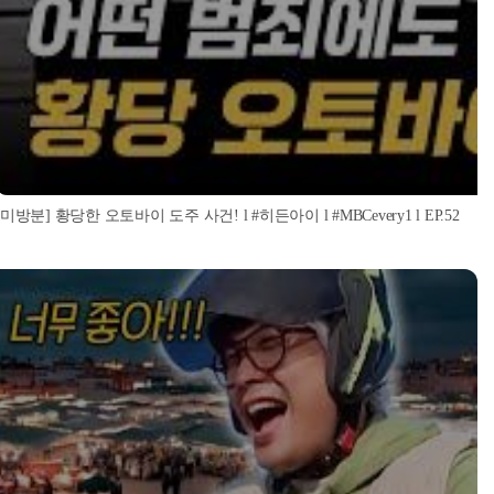
[미방분] 황당한 오토바이 도주 사건! l #히든아이 l #MBCevery1 l EP.52