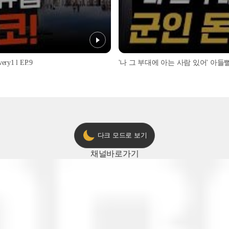
1 l EP.9
'나 그 부대에 아는 사람 있어' 아들뻘 군
다크 모드로 보기
채널
바로가기