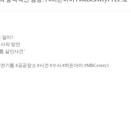
 일이?
기사의 망언
톱 살인사건’
기톱 #공공장소 #사건 #수사 #히든아이 #MBCevery1