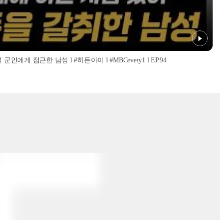
인에게 접근한 남성 l #히든아이 l #MBCevery1 l EP.94