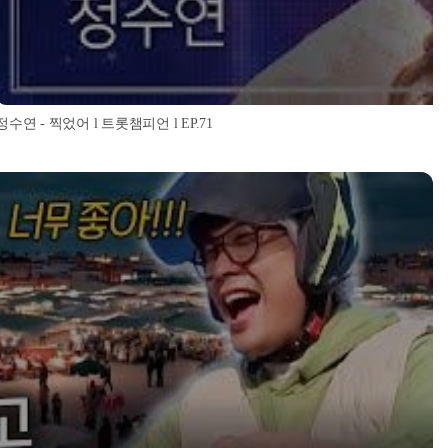
정수연 - 찍었어 l 트롯챔피언 l EP.71