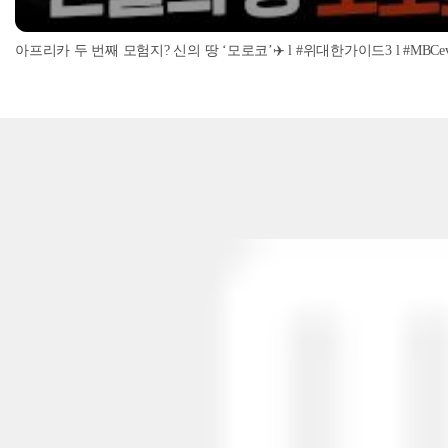
아프리카 두 번째 모험지? 신의 땅 ‘모로코’✈️ l #위대한가이드3 l #MBCevery