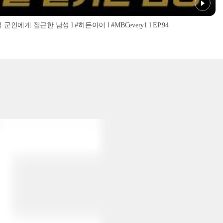
인에게 접근한 남성 l #히든아이 l #MBCevery1 l EP.94