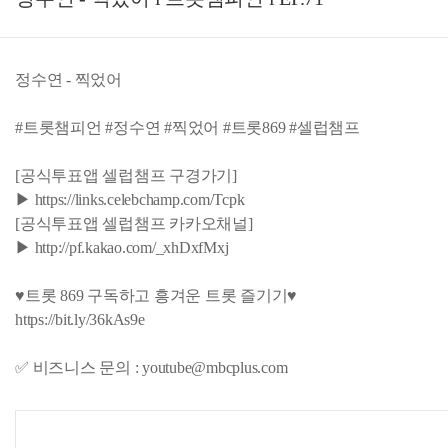
정수연 - 찍었어
#트롯챔피언 #정수연 #찍었어 #트롯869 #셀럽챔프
[공식투표앱 셀럽챔프 구경가기]
▶ https://links.celebchamp.com/Tcpk
[공식투표앱 셀럽챔프 카카오채널]
▶ http://pf.kakao.com/_xhDxfMxj
♥트롯 869 구독하고 흥겨운 트롯 즐기기♥
https://bit.ly/36kAs9e
✅ 비즈니스 문의 : youtube@mbcplus.com