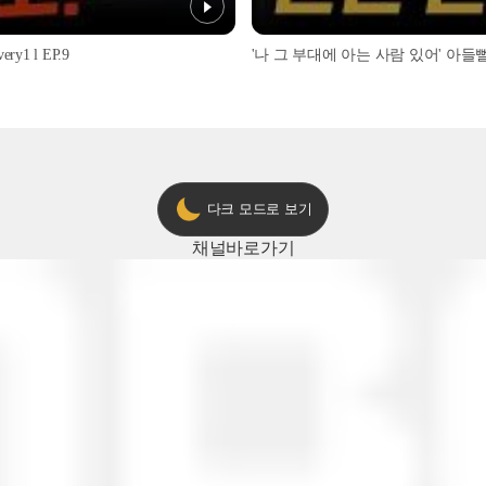
1 l EP.9
'나 그 부대에 아는 사람 있어' 아들뻘 군
다크 모드로 보기
채널
바로가기