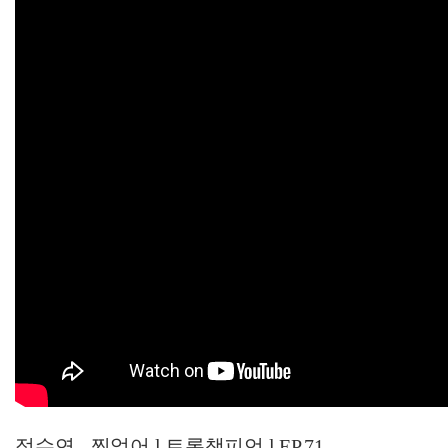
정수연 - 찍었어 l 트롯챔피언 l EP.71