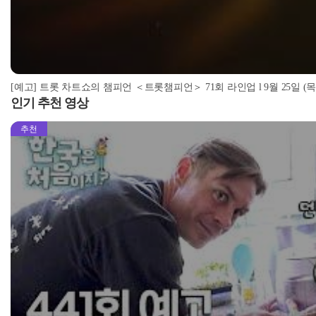
[예고] 트롯 차트쇼의 챔피언 ＜트롯챔피언＞ 71회 라인업 l 9월 25일 (목)
인기 추천 영상
추천