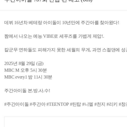
데뷔 16년차 베테랑 아이돌이 10년만에 주간아를 찾아왔다!
짬에서 나오는 예능 VIBE로 셰푸즈를 가볍게 제압!.
칼군무 연하돌도 피해가지 못한 세월의 무게, 과연 스컬댄에 성공
2025년 8월 29일 (금)
MBC M 오후 5시 30분
MBC every1 밤 11시 30분
주간아이돌 본.방.사.수!
#주간아이돌 #주간아 #TEENTOP #틴탑 #니엘 #천지 #리키 #창