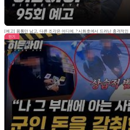
[예고] 몸통만 남고, 다른 조각은 어디에..? 시화호에서 드러난 충격적인
인기