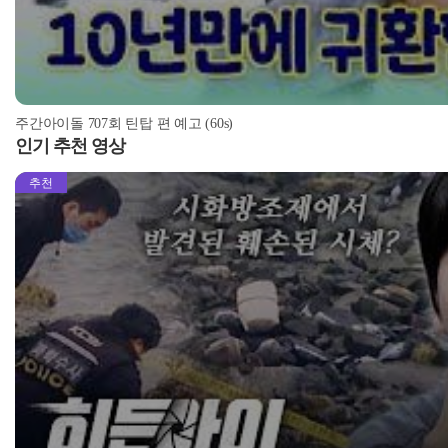
주간아이돌 707회 틴탑 편 예고 (60s)
인기 추천 영상
추천