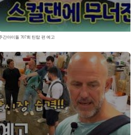
주간아이돌 707회 틴탑 편 예고