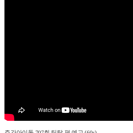
주간아이돌 707회 틴탑 편 예고 (60s)