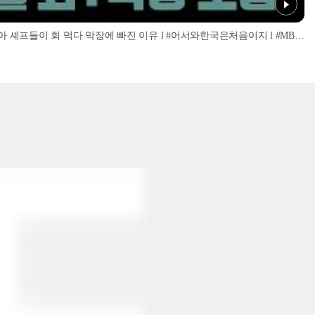
'너무 신선해서 맹맛인데...?' 이탈리아 셰프들이 회 먹다 막장에 빠진 이유 l #어서와한국은처음이지 l #MBCevery1 l EP.437