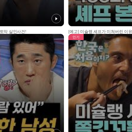
 토막 살인사건!
[예고] 미슐랭 셰프가 미쳐버린 이유
인기