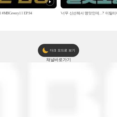
every1 l EP.94
다크 모드로 보기
채널
바로가기