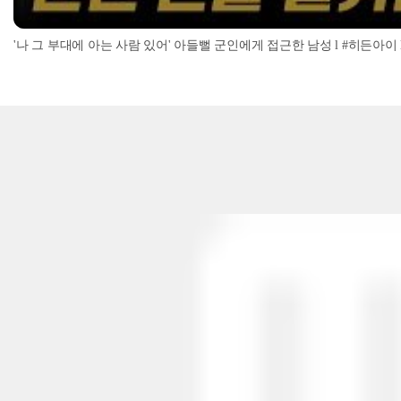
'나 그 부대에 아는 사람 있어' 아들뻘 군인에게 접근한 남성 l #히든아이 l #MBC