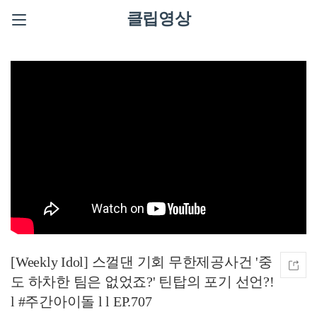
클립영상
[Weekly Idol] 스껄댄 기회 무한제공사건 '중
도 하차한 팀은 없었죠?' 틴탑의 포기 선언?!
l #주간아이돌 l l EP.707