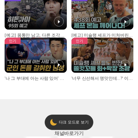
[예고] 몸통만 남고, 다른 조각은 어디에..? 시화호에서 드러난 충격적인 토막 살인사건!
[예고] 미슐랭 셰프가 미쳐버린 이유! 본능이 깨어난 사건은?
인기
인기
'나 그 부대에 아는 사람 있어' 아들뻘 군인에게 접근한 남성 l #히든아이 l #MBCevery1 l EP.94
'너무 신선해서 맹맛인데...?' 이탈리아 셰프들이 회 먹다 막장에 빠진 이유 l #어서와한국은처음이지 l #MBCevery1 l EP.437
다크 모드로 보기
채널
바로가기