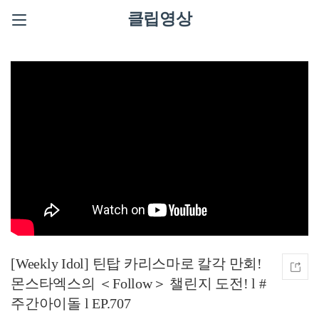
클립영상
[Weekly Idol] 틴탑 카리스마로 칼각 만회!
몬스타엑스의 ＜Follow＞ 챌린지 도전! l #
주간아이돌 l EP.707