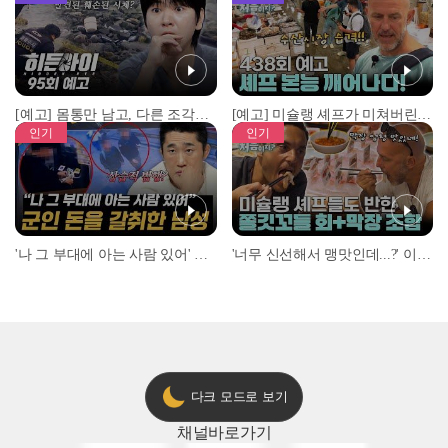
[예고] 몸통만 남고, 다른 조각은 어디에..? 시화호에서 드러난 충격적인 토막 살인사건!
[예고] 미슐랭 셰프가 미쳐버린 이유! 본능이 깨어난 사건은?
인기
인기
'나 그 부대에 아는 사람 있어' 아들뻘 군인에게 접근한 남성 l #히든아이 l #MBCevery1 l EP.94
'너무 신선해서 맹맛인데...?' 이탈리아 셰프들이 회 먹다 막장에 빠진 이유 l #어서와한국은처음이지 l #MBCevery1 l EP.437
다크 모드로 보기
채널
바로가기