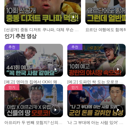
[선공개] 중동 디저트 쿠나파, 대체 무슨 맛이길래...?
인기 추천 영상
추천
추천
[예고] 덴마크 집에서 OO이 왜 나와...? 이상할 정도로 한국을 사랑하는 우리 형을 제보합니다!
[예고] 도파민 싹 도는 모로코 야시장 투어!
인기
인기
아프리카 두 번째 모험지? 신의 땅 ‘모로코’✈️ l #위대한가이드3 l #MBCevery1 l EP.9
'나 그 부대에 아는 사람 있어' 아들뻘 군인에게 접근한 남성 l #히든아이 l #MBCevery1 l EP.94