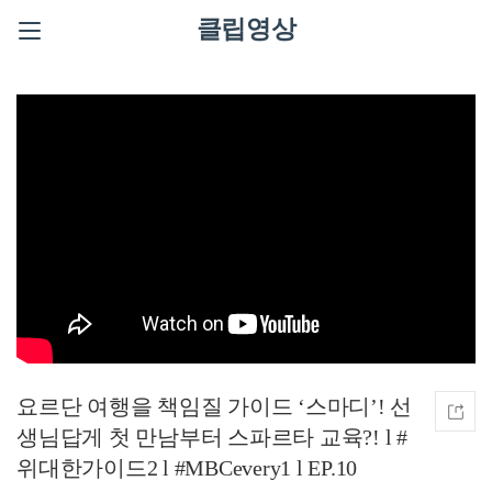
클립영상
요르단 여행을 책임질 가이드 ‘스마디’! 선
생님답게 첫 만남부터 스파르타 교육?! l #
위대한가이드2 l #MBCevery1 l EP.10