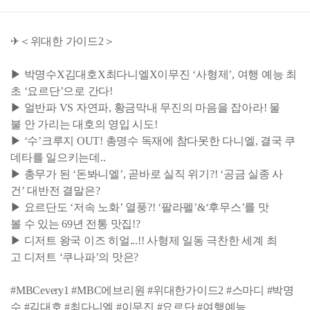
✈＜위대한 가이드2＞
▶ 박명수X김대호X최다니엘X이무진 ‘사형제’, 여행 예능 최
초 ‘요르단’으로 간다!
▶ 얼반파 VS 자연파, 황금막내 무진의 마음을 잡아라! 물
불 안 가리는 대호의 영입 시도!
▶ ‘수’크루지 OUT! 총명수 독재에 참다못한 다니엘, 결국 쿠
데타를 일으키는데..
▶ 총무가 된 ‘돈봐니엘’, 곧바로 실직 위기?! ‘공금 실종 사
건’ 대반전 결말은?
▶ 요르단도 ‘저속 노화’ 열풍?! ‘팔라펠’&‘후무스’를 맛
볼 수 있는 69년 전통 맛집!?
▶ 디저트 왕국 이즈 히얼...!! 사형제 일동 극찬한 세계 최
고 디저트 ‘쿠나파’의 맛은?
#MBCevery1 #MBC에브리원 #위대한가이드2 #스마디 #박명
수 #김대호 #최다니엘 #이무진 #요르단 #여행예능